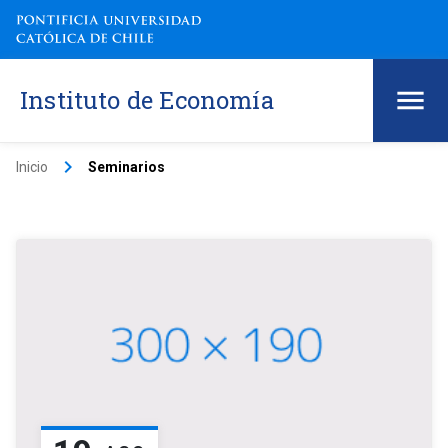
Instituto de Economía
keyboard_arrow_right
Inicio
Seminarios