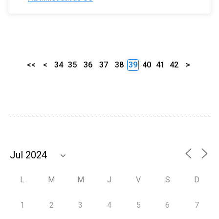
<<
<
34
35
36
37
38
39
40
41
42
>
L
M
M
J
V
S
D
1
2
3
4
5
6
7