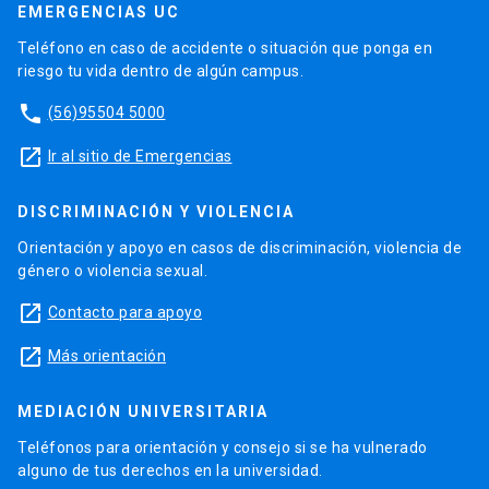
EMERGENCIAS UC
Teléfono en caso de accidente o situación que ponga en
riesgo tu vida dentro de algún campus.
phone
(56)95504 5000
launch
Ir al sitio de Emergencias
DISCRIMINACIÓN Y VIOLENCIA
Orientación y apoyo en casos de discriminación, violencia de
género o violencia sexual.
launch
Contacto para apoyo
launch
Más orientación
MEDIACIÓN UNIVERSITARIA
Teléfonos para orientación y consejo si se ha vulnerado
alguno de tus derechos en la universidad.