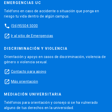
EMERGENCIAS UC
Teléfono en caso de accidente o situación que ponga en
riesgo tu vida dentro de algún campus.
phone
(56)95504 5000
launch
Ir al sitio de Emergencias
DISCRIMINACIÓN Y VIOLENCIA
Orientación y apoyo en casos de discriminación, violencia de
género o violencia sexual.
launch
Contacto para apoyo
launch
Más orientación
MEDIACIÓN UNIVERSITARIA
Teléfonos para orientación y consejo si se ha vulnerado
alguno de tus derechos en la universidad.