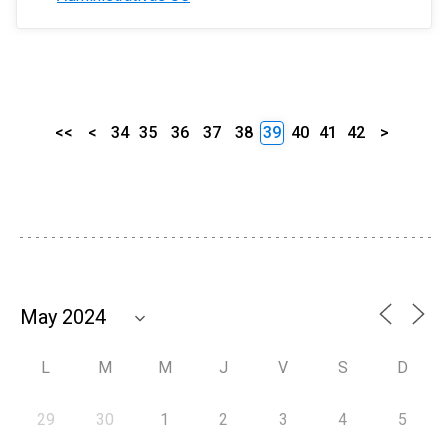
<<
<
34
35
36
37
38
39
40
41
42
>
L
M
M
J
V
S
D
29
30
1
2
3
4
5