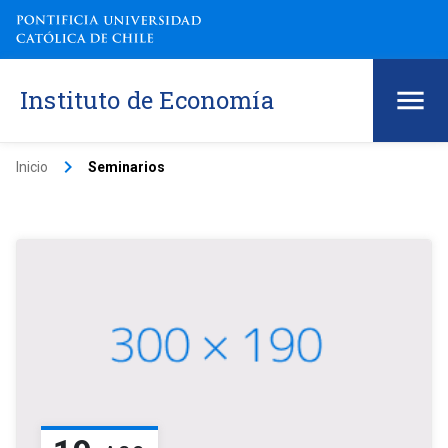
Instituto de Economía
keyboard_arrow_right
Inicio
Seminarios