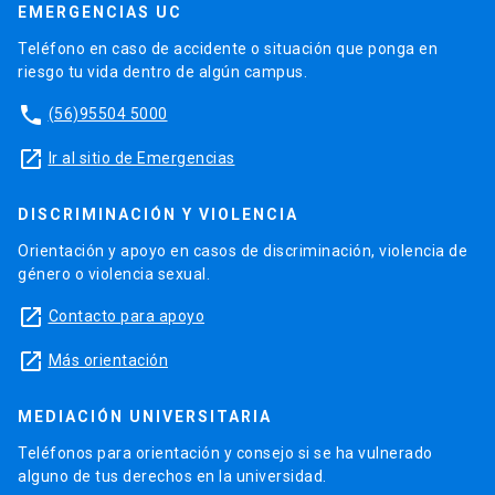
EMERGENCIAS UC
Teléfono en caso de accidente o situación que ponga en
riesgo tu vida dentro de algún campus.
phone
(56)95504 5000
launch
Ir al sitio de Emergencias
DISCRIMINACIÓN Y VIOLENCIA
Orientación y apoyo en casos de discriminación, violencia de
género o violencia sexual.
launch
Contacto para apoyo
launch
Más orientación
MEDIACIÓN UNIVERSITARIA
Teléfonos para orientación y consejo si se ha vulnerado
alguno de tus derechos en la universidad.