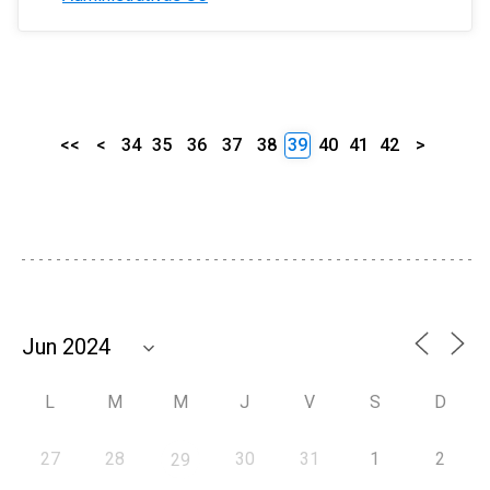
<<
<
34
35
36
37
38
39
40
41
42
>
L
M
M
J
V
S
D
27
28
30
31
1
2
29