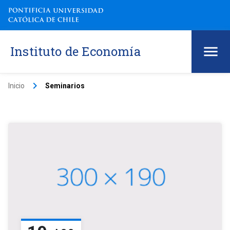
Instituto de Economía
keyboard_arrow_right
Inicio
Seminarios