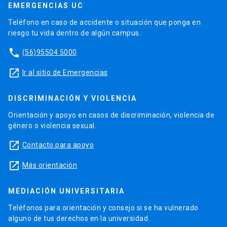
EMERGENCIAS UC
Teléfono en caso de accidente o situación que ponga en
riesgo tu vida dentro de algún campus.
phone
(56)95504 5000
launch
Ir al sitio de Emergencias
DISCRIMINACIÓN Y VIOLENCIA
Orientación y apoyo en casos de discriminación, violencia de
género o violencia sexual.
launch
Contacto para apoyo
launch
Más orientación
MEDIACIÓN UNIVERSITARIA
Teléfonos para orientación y consejo si se ha vulnerado
alguno de tus derechos en la universidad.