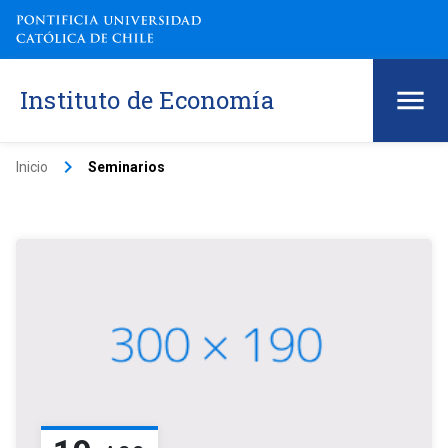
Instituto de Economía
keyboard_arrow_right
Inicio
Seminarios