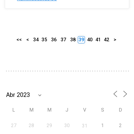
<<
<
34
35
36
37
38
39
40
41
42
>
L
M
M
J
V
S
D
27
28
29
30
1
2
31