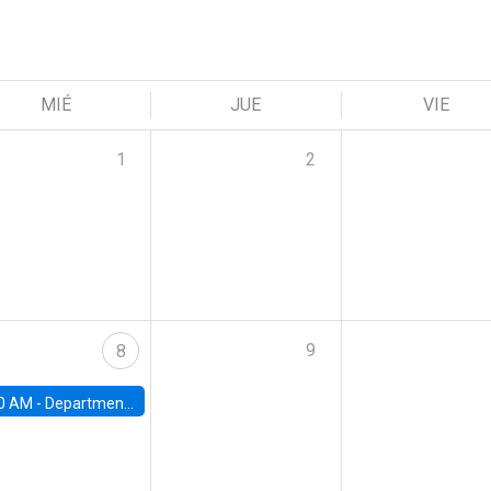
MIÉ
JUE
VIE
1
2
9
8
0 AM -
Department Seminar: James Robinson