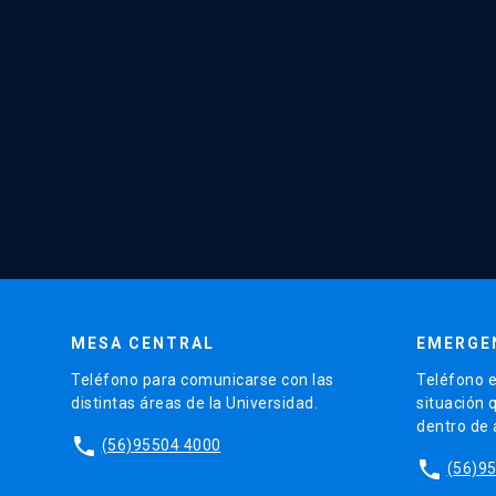
MESA CENTRAL
EMERGE
Teléfono para comunicarse con las
Teléfono e
distintas áreas de la Universidad.
situación 
dentro de
phone
(56)95504 4000
phone
(56)9