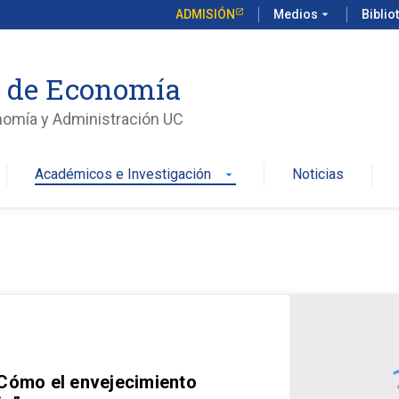
ADMISIÓN
Medios
arrow_drop_down
Biblio
o de Economía
nomía y Administración UC
Académicos e Investigación
Noticias
arrow_drop_down
 Cómo el envejecimiento