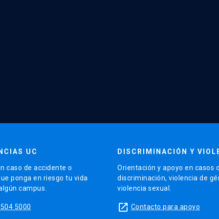
NCIAS UC
DISCRIMINACIÓN Y VIOL
n caso de accidente o
Orientación y apoyo en casos 
que ponga en riesgo tu vida
discriminación, violencia de g
 algún campus.
violencia sexual.
launch
5504 5000
Contacto para apoyo