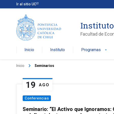
Ir al sitio UC
Institut
Facultad de Eco
Inicio
Instituto
Programas
arrow_drop_down
keyboard_arrow_right
Inicio
Seminarios
19
AGO
Conferencias
Seminario: “El Activo que Ignoramos: