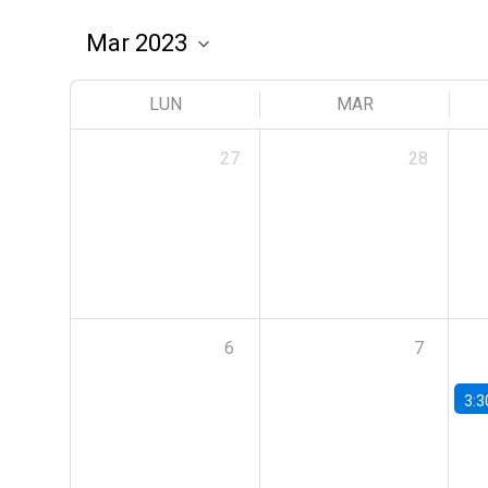
LUN
MAR
27
28
6
7
3:3