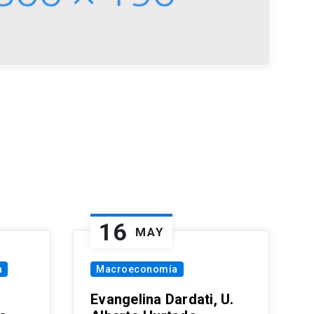
16
MAY
a
Macroeconomía
Evangelina Dardati, U.