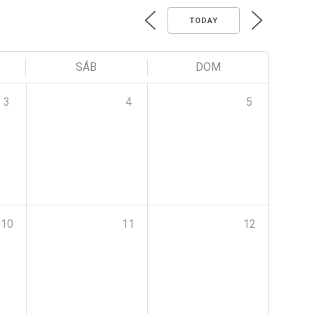
TODAY
SÁB
DOM
3
4
5
10
11
12