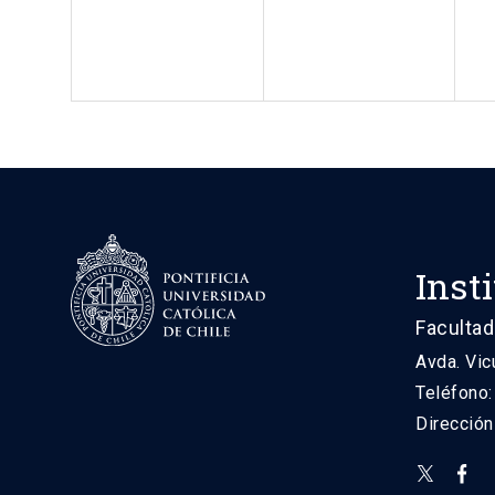
Inst
Facultad
Avda. Vic
Teléfono
Direcció