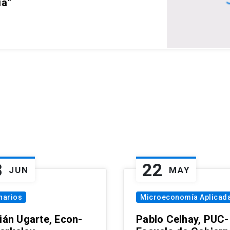
ia”
8
22
JUN
MAY
narios
Microeconomía Aplicad
tián Ugarte, Econ-
Pablo Celhay, PUC-