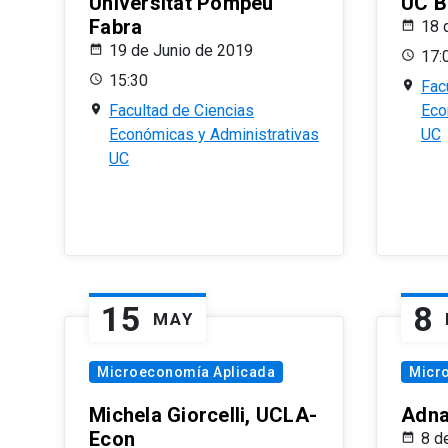
Universitat Pompeu
UC B
Fabra
18 
19 de Junio de 2019
17:
15:30
Fac
Facultad de Ciencias
Eco
Económicas y Administrativas
UC
UC
15
8
MAY
Microeconomía Aplicada
Micr
Michela Giorcelli, UCLA-
Adna
Econ
8 d