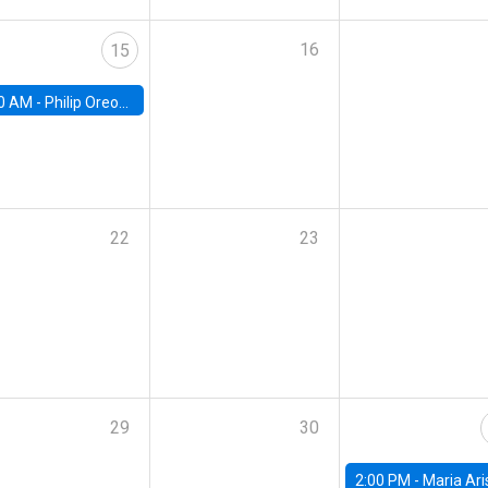
16
15
0 AM -
Philip Oreopolous, University of Toronto
22
23
29
30
2:00 PM -
Maria Aristizabal-Ramirez, FED