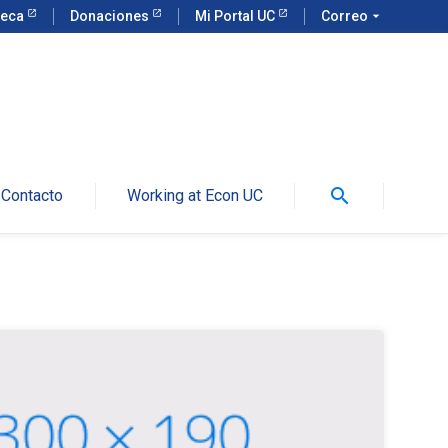
teca
Donaciones
Mi Portal UC
Correo
arrow_drop_down
search
Contacto
Working at Econ UC