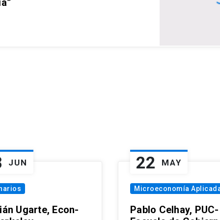
ia”
8
22
JUN
MAY
narios
Microeconomía Aplicad
tián Ugarte, Econ-
Pablo Celhay, PUC-