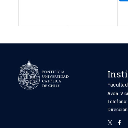
Inst
Facultad
Avda. Vic
Teléfono
Direcció