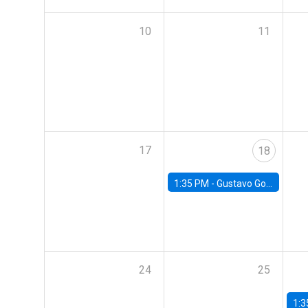
10
11
17
18
1:35 PM -
Gustavo González, Banco Central de Chile
24
25
1:3