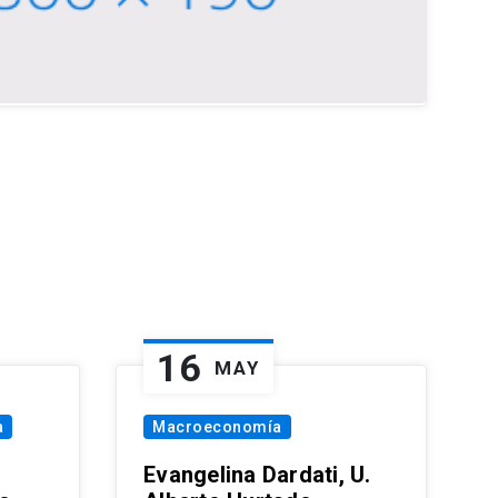
16
MAY
a
Macroeconomía
Evangelina Dardati, U.