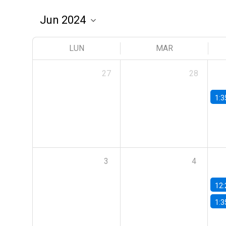
LUN
MAR
27
28
1:3
3
4
12:
1:3