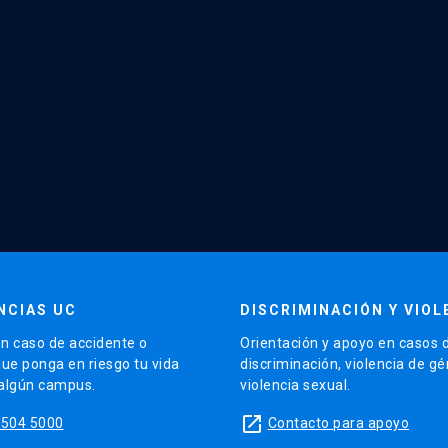
NCIAS UC
DISCRIMINACIÓN Y VIOL
n caso de accidente o
Orientación y apoyo en casos 
que ponga en riesgo tu vida
discriminación, violencia de g
 algún campus.
violencia sexual.
launch
5504 5000
Contacto para apoyo