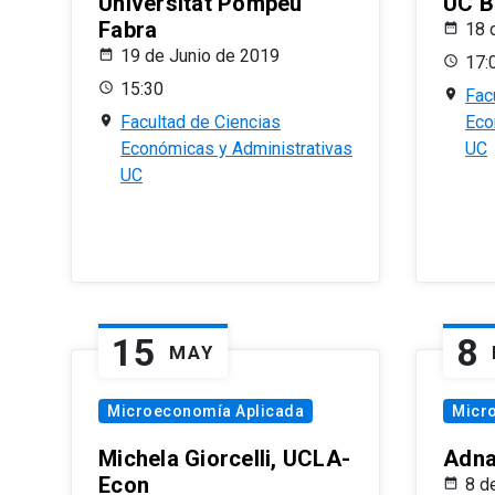
Universitat Pompeu
UC B
Fabra
18 
19 de Junio de 2019
17:
15:30
Fac
Facultad de Ciencias
Eco
Económicas y Administrativas
UC
UC
15
8
MAY
Microeconomía Aplicada
Micr
Michela Giorcelli, UCLA-
Adna
Econ
8 d