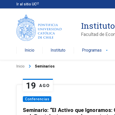
Ir al sitio UC
Institut
Facultad de Eco
Inicio
Instituto
Programas
arrow_drop_down
keyboard_arrow_right
Inicio
Seminarios
19
AGO
Conferencias
Seminario: “El Activo que Ignoramos: