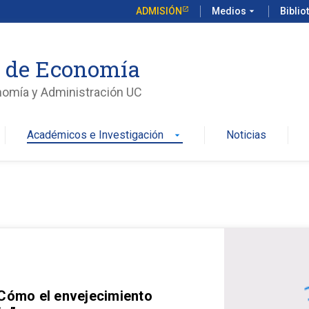
ADMISIÓN
Medios
arrow_drop_down
Biblio
o de Economía
nomía y Administración UC
Académicos e Investigación
Noticias
arrow_drop_down
 Cómo el envejecimiento