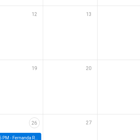
12
13
19
20
27
26
5 PM -
Fernanda Rojas Ampuero, University of Wisconsin-Madison