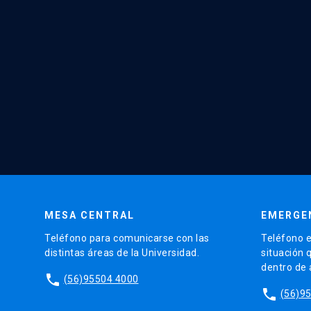
MESA CENTRAL
EMERGE
Teléfono para comunicarse con las
Teléfono e
distintas áreas de la Universidad.
situación 
dentro de
phone
(56)95504 4000
phone
(56)9