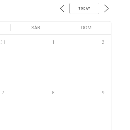
TODAY
SÁB
DOM
31
1
2
7
8
9