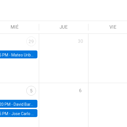
MIÉ
JUE
VIE
30
29
5 PM -
Mateo Uribe-Castro, Universidad de los Andes (Colombia)
6
5
20 PM -
David Bardey, Universidad de los Andes - CEDE
5 PM -
Jose Carlo Bermudez, UC (ME) & World Bank