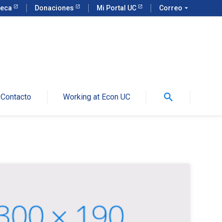
teca
Donaciones
Mi Portal UC
Correo
arrow_drop_down
search
Contacto
Working at Econ UC