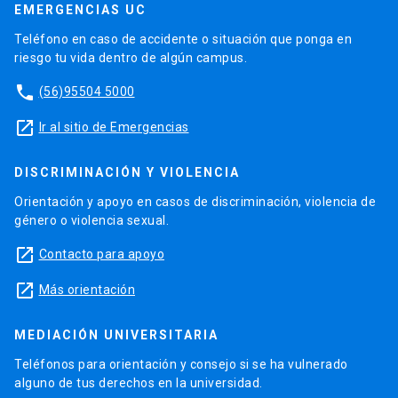
EMERGENCIAS UC
Teléfono en caso de accidente o situación que ponga en
riesgo tu vida dentro de algún campus.
phone
(56)95504 5000
launch
Ir al sitio de Emergencias
DISCRIMINACIÓN Y VIOLENCIA
Orientación y apoyo en casos de discriminación, violencia de
género o violencia sexual.
launch
Contacto para apoyo
launch
Más orientación
MEDIACIÓN UNIVERSITARIA
Teléfonos para orientación y consejo si se ha vulnerado
alguno de tus derechos en la universidad.