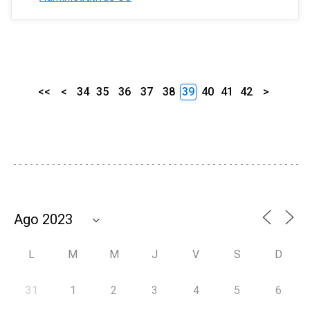
<<
<
34
35
36
37
38
39
40
41
42
>
L
M
M
J
V
S
D
31
1
2
3
4
5
6