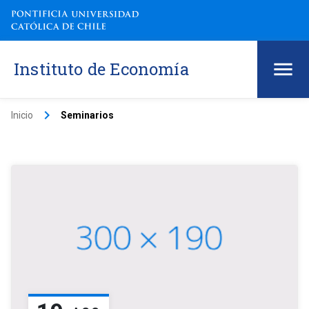
Instituto de Economía
keyboard_arrow_right
Inicio
Seminarios