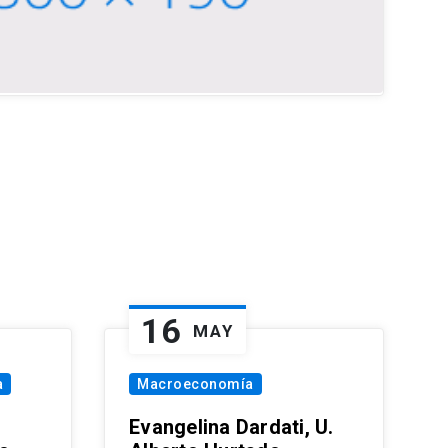
16
MAY
a
Macroeconomía
Evangelina Dardati, U.