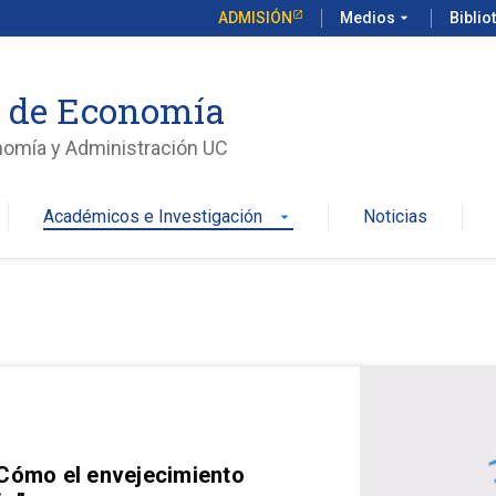
ADMISIÓN
Medios
arrow_drop_down
Biblio
o de Economía
nomía y Administración UC
Académicos e Investigación
Noticias
arrow_drop_down
 Cómo el envejecimiento