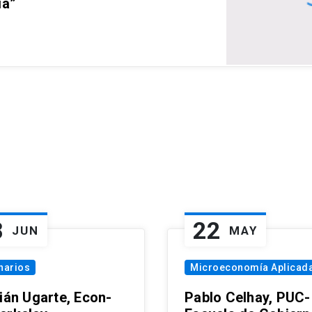
ia”
8
22
JUN
MAY
narios
Microeconomía Aplicad
tián Ugarte, Econ-
Pablo Celhay, PUC-