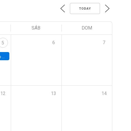
TODAY
SÁB
DOM
6
7
5
a (UAB)
12
13
14