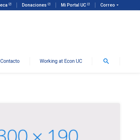
teca
Donaciones
Mi Portal UC
Correo
arrow_drop_down
search
Contacto
Working at Econ UC