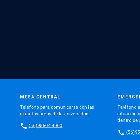
MESA CENTRAL
EMERGE
Teléfono para comunicarse con las
Teléfono e
distintas áreas de la Universidad.
situación 
dentro de
phone
(56)95504 4000
phone
(56)9