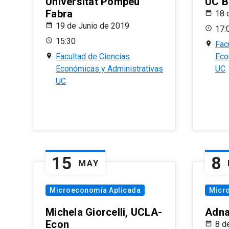
Universitat Pompeu
UC B
Fabra
18 
19 de Junio de 2019
17:
15:30
Fac
Facultad de Ciencias
Eco
Económicas y Administrativas
UC
UC
15
8
MAY
Microeconomía Aplicada
Micr
Michela Giorcelli, UCLA-
Adna
Econ
8 d