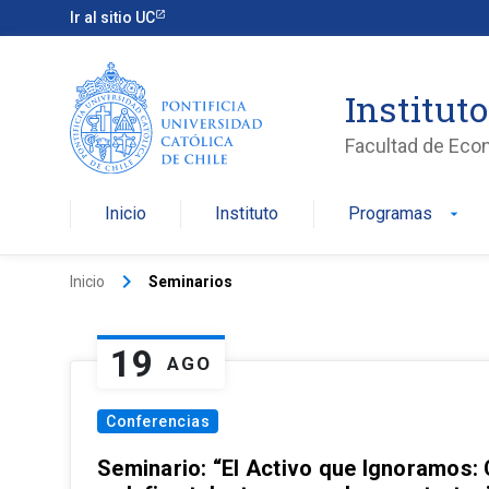
Ir al sitio UC
Institut
Facultad de Eco
Inicio
Instituto
Programas
arrow_drop_down
keyboard_arrow_right
Inicio
Seminarios
19
AGO
Conferencias
Seminario: “El Activo que Ignoramos: