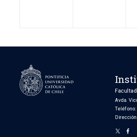
Inst
Facultad
Avda. Vic
Teléfono
Direcció