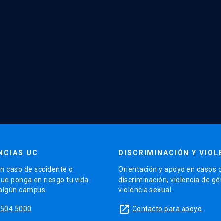
NCIAS UC
DISCRIMINACIÓN Y VIOL
n caso de accidente o
Orientación y apoyo en casos 
que ponga en riesgo tu vida
discriminación, violencia de g
 algún campus.
violencia sexual.
launch
5504 5000
Contacto para apoyo