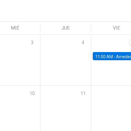
MIÉ
JUE
VIE
3
4
11:00 AM -
Amedeo Piolatto, Universidad Autónoma de Barcelon
10
11