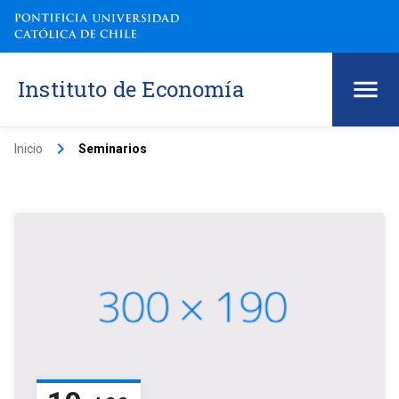
Instituto de Economía
keyboard_arrow_right
Inicio
Seminarios