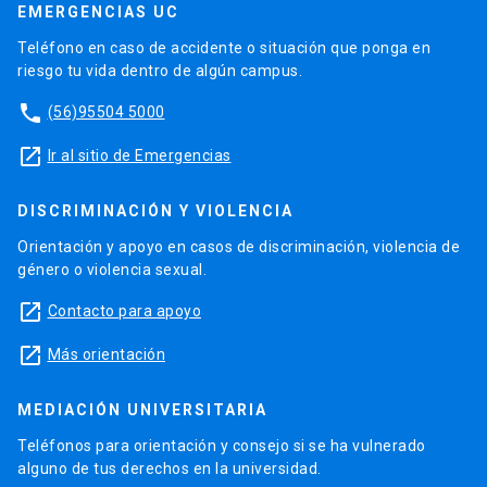
EMERGENCIAS UC
Teléfono en caso de accidente o situación que ponga en
riesgo tu vida dentro de algún campus.
phone
(56)95504 5000
launch
Ir al sitio de Emergencias
DISCRIMINACIÓN Y VIOLENCIA
Orientación y apoyo en casos de discriminación, violencia de
género o violencia sexual.
launch
Contacto para apoyo
launch
Más orientación
MEDIACIÓN UNIVERSITARIA
Teléfonos para orientación y consejo si se ha vulnerado
alguno de tus derechos en la universidad.