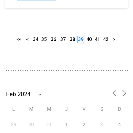
<<
<
34
35
36
37
38
39
40
41
42
>
L
M
M
J
V
S
D
29
30
31
1
2
3
4