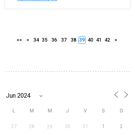
<<
<
34
35
36
37
38
39
40
41
42
>
L
M
M
J
V
S
D
27
28
30
31
1
2
29