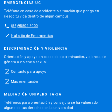
EMERGENCIAS UC
Teléfono en caso de accidente o situación que ponga en
riesgo tu vida dentro de algún campus.
phone
(56)95504 5000
launch
Ir al sitio de Emergencias
DISCRIMINACIÓN Y VIOLENCIA
Orientación y apoyo en casos de discriminación, violencia de
género o violencia sexual.
launch
Contacto para apoyo
launch
Más orientación
MEDIACIÓN UNIVERSITARIA
Teléfonos para orientación y consejo si se ha vulnerado
alguno de tus derechos en la universidad.