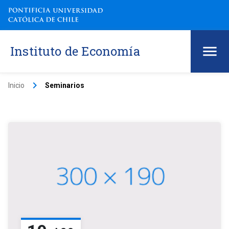
Instituto de Economía
keyboard_arrow_right
Inicio
Seminarios