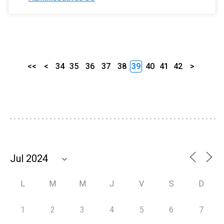
<<
<
34
35
36
37
38
39
40
41
42
>
L
M
M
J
V
S
D
1
2
3
4
5
6
7