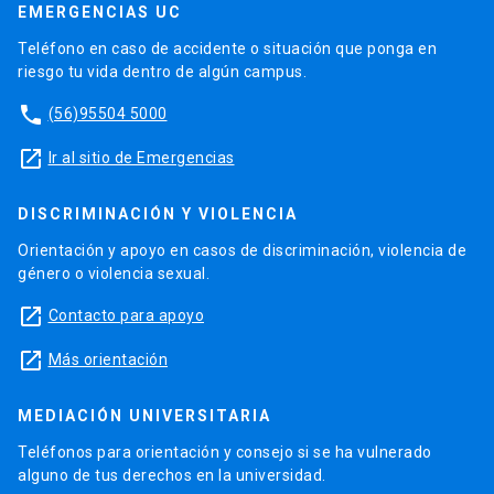
EMERGENCIAS UC
Teléfono en caso de accidente o situación que ponga en
riesgo tu vida dentro de algún campus.
phone
(56)95504 5000
launch
Ir al sitio de Emergencias
DISCRIMINACIÓN Y VIOLENCIA
Orientación y apoyo en casos de discriminación, violencia de
género o violencia sexual.
launch
Contacto para apoyo
launch
Más orientación
MEDIACIÓN UNIVERSITARIA
Teléfonos para orientación y consejo si se ha vulnerado
alguno de tus derechos en la universidad.