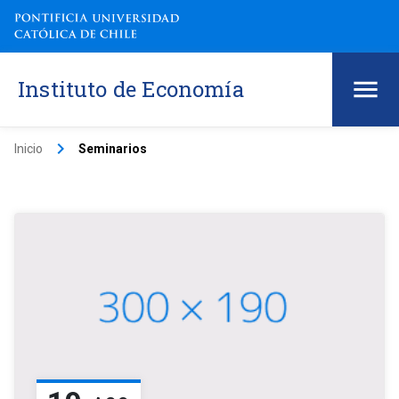
Instituto de Economía
keyboard_arrow_right
Inicio
Seminarios