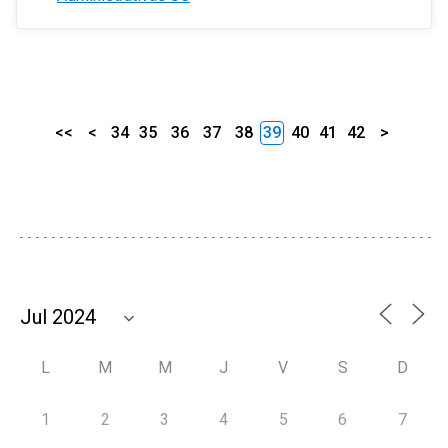
<<
<
34
35
36
37
38
39
40
41
42
>
L
M
M
J
V
S
D
1
2
3
4
5
6
7