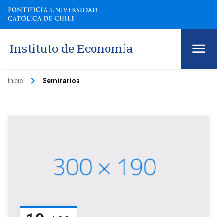
Instituto de Economía
keyboard_arrow_right
Inicio
Seminarios