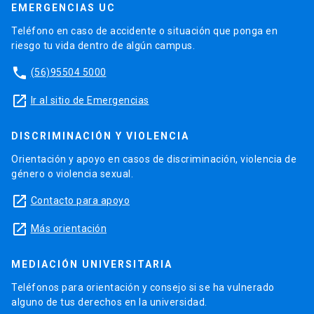
EMERGENCIAS UC
Teléfono en caso de accidente o situación que ponga en
riesgo tu vida dentro de algún campus.
phone
(56)95504 5000
launch
Ir al sitio de Emergencias
DISCRIMINACIÓN Y VIOLENCIA
Orientación y apoyo en casos de discriminación, violencia de
género o violencia sexual.
launch
Contacto para apoyo
launch
Más orientación
MEDIACIÓN UNIVERSITARIA
Teléfonos para orientación y consejo si se ha vulnerado
alguno de tus derechos en la universidad.