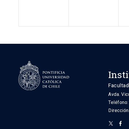
Inst
Facultad
Avda. Vic
Teléfono
Direcció