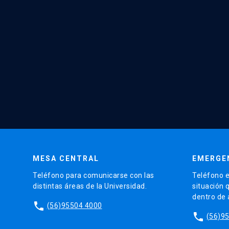
MESA CENTRAL
EMERGE
Teléfono para comunicarse con las
Teléfono e
distintas áreas de la Universidad.
situación 
dentro de
phone
(56)95504 4000
phone
(56)9