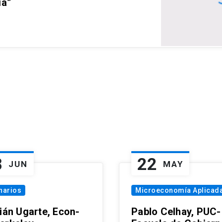
ia”
8
22
JUN
MAY
narios
Microeconomía Aplicad
tián Ugarte, Econ-
Pablo Celhay, PUC-