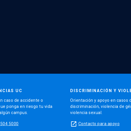
NCIAS UC
DISCRIMINACIÓN Y VIOL
n caso de accidente o
Orientación y apoyo en casos 
que ponga en riesgo tu vida
discriminación, violencia de g
 algún campus.
violencia sexual.
launch
5504 5000
Contacto para apoyo