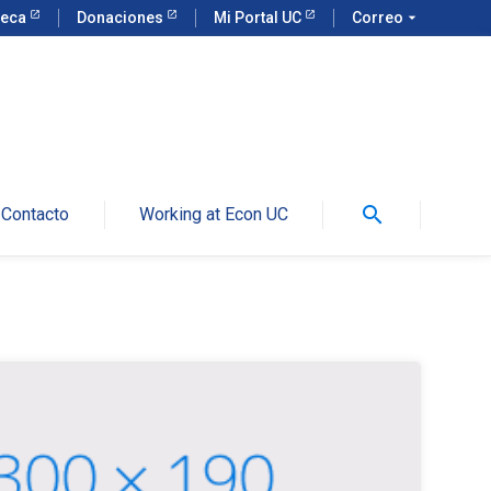
teca
Donaciones
Mi Portal UC
Correo
arrow_drop_down
search
Contacto
Working at Econ UC