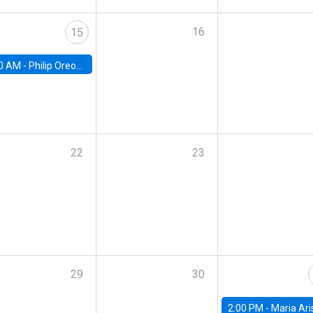
16
15
0 AM -
Philip Oreopolous, University of Toronto
22
23
29
30
2:00 PM -
Maria Aristizabal-Ramirez, FED