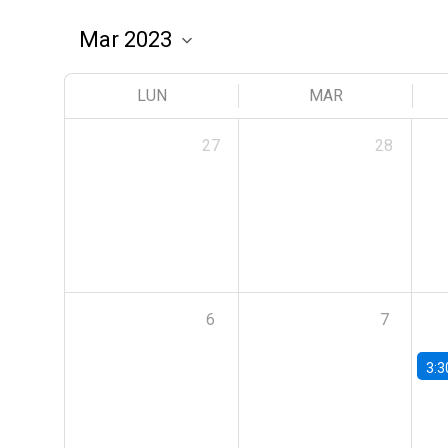
LUN
MAR
27
28
6
7
3:3