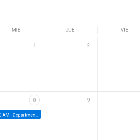
MIÉ
JUE
VIE
1
2
9
8
0 AM -
Department Seminar: James Robinson