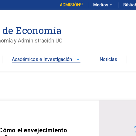
ADMISIÓN
Medios
arrow_drop_down
Biblio
o de Economía
nomía y Administración UC
Académicos e Investigación
Noticias
arrow_drop_down
 Cómo el envejecimiento