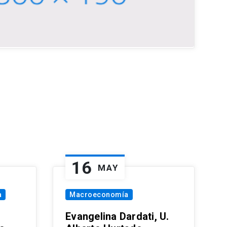
16
MAY
a
Macroeconomía
Evangelina Dardati, U.