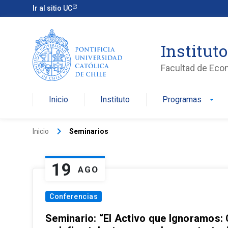
Ir al sitio UC
Institut
Facultad de Eco
Inicio
Instituto
Programas
arrow_drop_down
keyboard_arrow_right
Inicio
Seminarios
19
AGO
Conferencias
Seminario: “El Activo que Ignoramos: