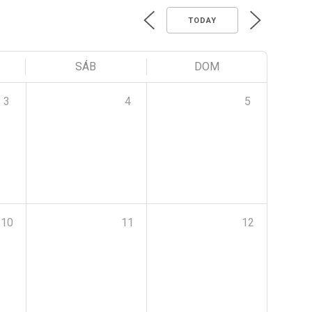
TODAY
SÁB
DOM
3
4
5
10
11
12