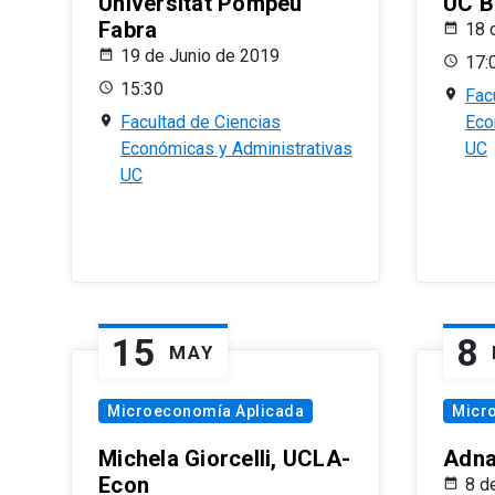
Universitat Pompeu
UC B
Fabra
18 
19 de Junio de 2019
17:
15:30
Fac
Facultad de Ciencias
Eco
Económicas y Administrativas
UC
UC
15
8
MAY
Microeconomía Aplicada
Micr
Michela Giorcelli, UCLA-
Adna
Econ
8 d