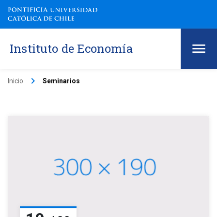
Instituto de Economía
keyboard_arrow_right
Inicio
Seminarios