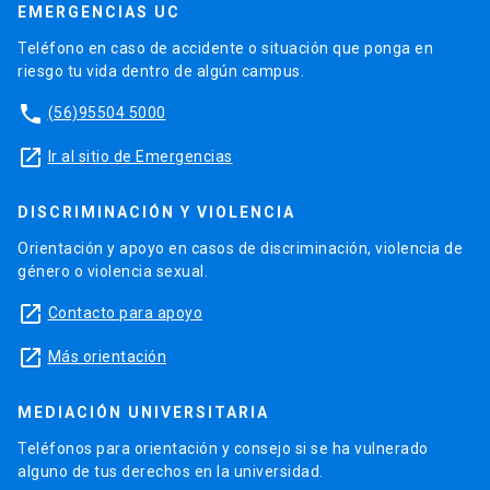
EMERGENCIAS UC
Teléfono en caso de accidente o situación que ponga en
riesgo tu vida dentro de algún campus.
phone
(56)95504 5000
launch
Ir al sitio de Emergencias
DISCRIMINACIÓN Y VIOLENCIA
Orientación y apoyo en casos de discriminación, violencia de
género o violencia sexual.
launch
Contacto para apoyo
launch
Más orientación
MEDIACIÓN UNIVERSITARIA
Teléfonos para orientación y consejo si se ha vulnerado
alguno de tus derechos en la universidad.