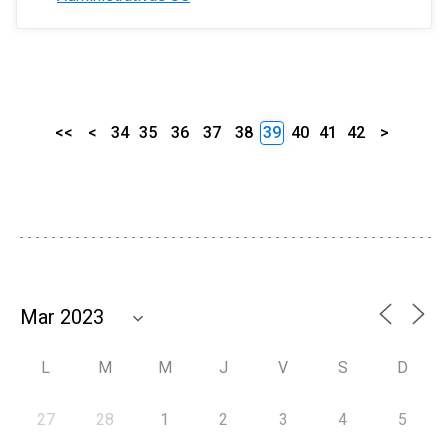
<<
<
34
35
36
37
38
39
40
41
42
>
L
M
M
J
V
S
D
27
28
1
2
3
4
5