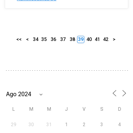
<<
<
34
35
36
37
38
39
40
41
42
>
L
M
M
J
V
S
D
29
30
31
1
2
3
4