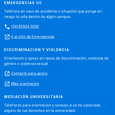
EMERGENCIAS UC
Teléfono en caso de accidente o situación que ponga en
riesgo tu vida dentro de algún campus.
phone
(56)95504 5000
launch
Ir al sitio de Emergencias
DISCRIMINACIÓN Y VIOLENCIA
Orientación y apoyo en casos de discriminación, violencia de
género o violencia sexual.
launch
Contacto para apoyo
launch
Más orientación
MEDIACIÓN UNIVERSITARIA
Teléfonos para orientación y consejo si se ha vulnerado
alguno de tus derechos en la universidad.