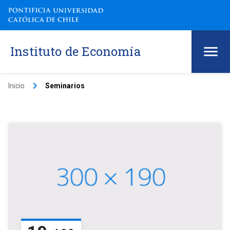
Instituto de Economía
keyboard_arrow_right
Inicio
Seminarios