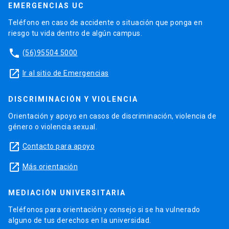
EMERGENCIAS UC
Teléfono en caso de accidente o situación que ponga en
riesgo tu vida dentro de algún campus.
phone
(56)95504 5000
launch
Ir al sitio de Emergencias
DISCRIMINACIÓN Y VIOLENCIA
Orientación y apoyo en casos de discriminación, violencia de
género o violencia sexual.
launch
Contacto para apoyo
launch
Más orientación
MEDIACIÓN UNIVERSITARIA
Teléfonos para orientación y consejo si se ha vulnerado
alguno de tus derechos en la universidad.