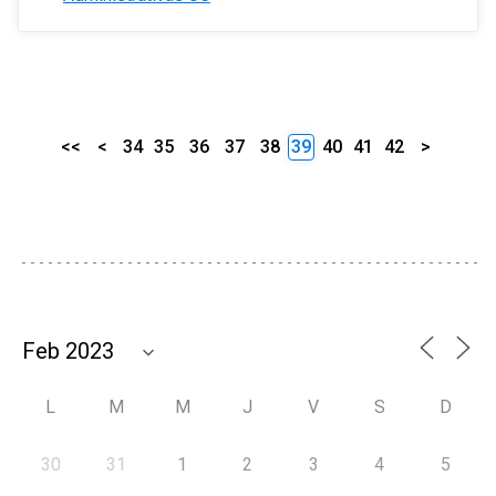
<<
<
34
35
36
37
38
39
40
41
42
>
L
M
M
J
V
S
D
30
31
1
2
3
4
5