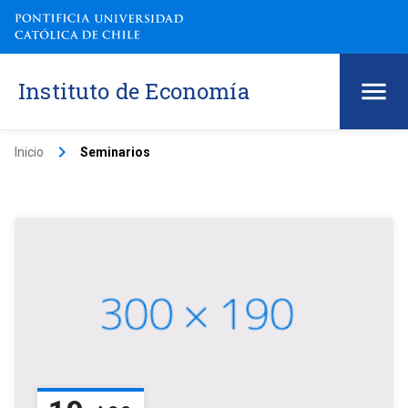
Instituto de Economía
keyboard_arrow_right
Inicio
Seminarios