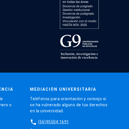
ENCIA
MEDIACIÓN UNIVERSITARIA
de
Teléfonos para orientación y consejo si
énero o
se ha vulnerado alguno de tus derechos
en la universidad.
phone
(56)95504 1691