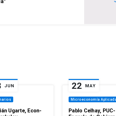
ia”
8
22
JUN
MAY
narios
Microeconomía Aplicad
tián Ugarte, Econ-
Pablo Celhay, PUC-