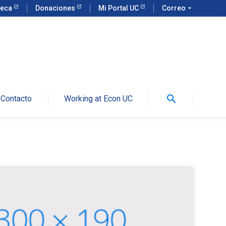
teca
Donaciones
Mi Portal UC
Correo
arrow_drop_down
search
Contacto
Working at Econ UC