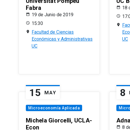
Universitat Pompeu
UC B
Fabra
18 
19 de Junio de 2019
17:
15:30
Fac
Facultad de Ciencias
Eco
Económicas y Administrativas
UC
UC
15
8
MAY
Microeconomía Aplicada
Micr
Michela Giorcelli, UCLA-
Adna
Econ
8 d