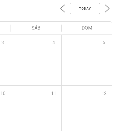
TODAY
SÁB
DOM
3
4
5
10
11
12