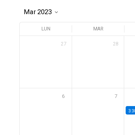
LUN
MAR
27
28
6
7
3:3