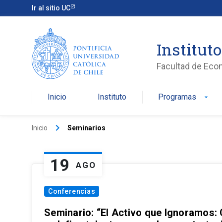
Ir al sitio UC
Institut
Facultad de Eco
Inicio
Instituto
Programas
arrow_drop_down
keyboard_arrow_right
Inicio
Seminarios
19
AGO
Conferencias
Seminario: “El Activo que Ignoramos: