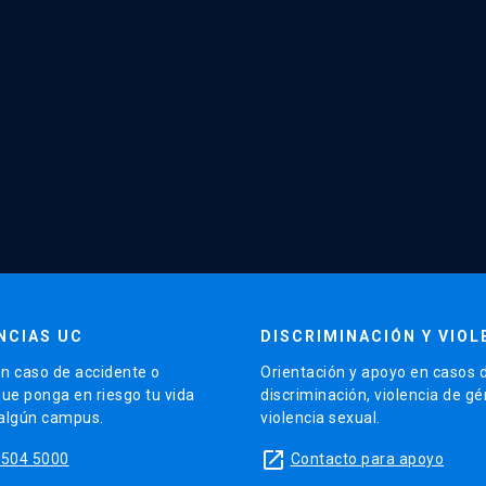
NCIAS UC
DISCRIMINACIÓN Y VIOL
n caso de accidente o
Orientación y apoyo en casos 
que ponga en riesgo tu vida
discriminación, violencia de g
 algún campus.
violencia sexual.
launch
5504 5000
Contacto para apoyo