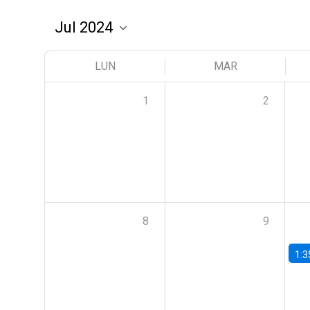
LUN
MAR
1
2
8
9
1:3