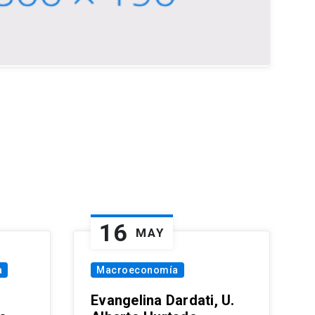
16
MAY
a
Macroeconomía
Evangelina Dardati, U.