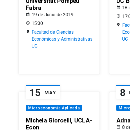
Universitat Pompeu
UC B
Fabra
18 
19 de Junio de 2019
17:
15:30
Fac
Facultad de Ciencias
Eco
Económicas y Administrativas
UC
UC
15
8
MAY
Microeconomía Aplicada
Micr
Michela Giorcelli, UCLA-
Adna
Econ
8 d