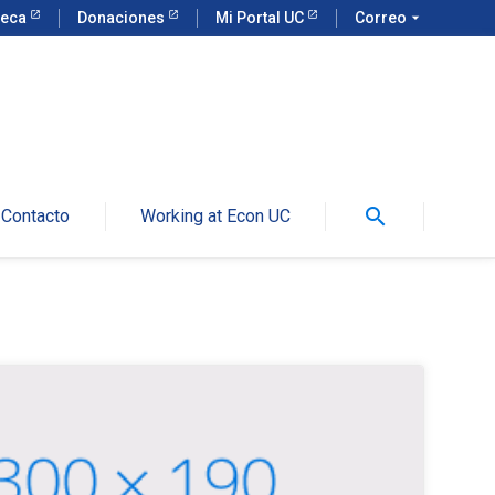
teca
Donaciones
Mi Portal UC
Correo
arrow_drop_down
search
Contacto
Working at Econ UC