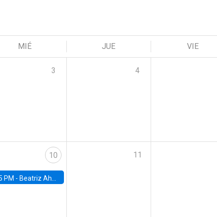
MIÉ
JUE
VIE
3
4
11
10
5 PM -
Beatriz Ahumada, PhD candidate, Universidad de Pittsburgh