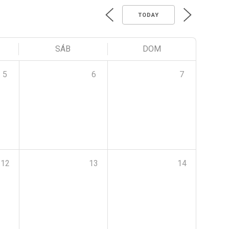
TODAY
SÁB
DOM
5
6
7
12
13
14