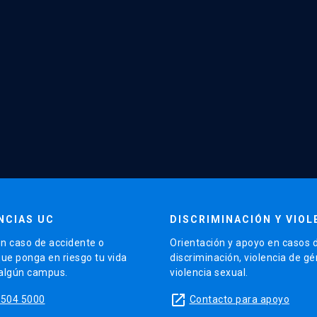
NCIAS UC
DISCRIMINACIÓN Y VIOL
n caso de accidente o
Orientación y apoyo en casos 
que ponga en riesgo tu vida
discriminación, violencia de g
 algún campus.
violencia sexual.
launch
5504 5000
Contacto para apoyo