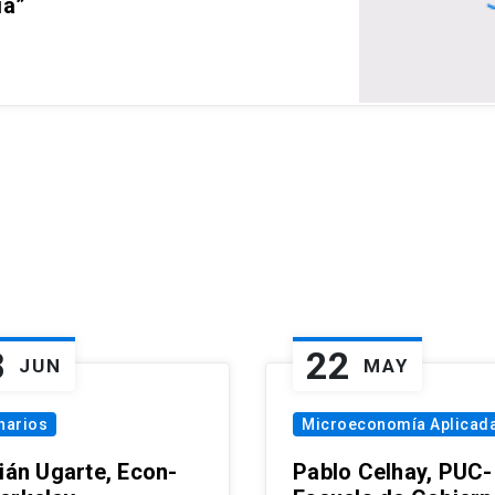
ia”
8
22
JUN
MAY
narios
Microeconomía Aplicad
tián Ugarte, Econ-
Pablo Celhay, PUC-