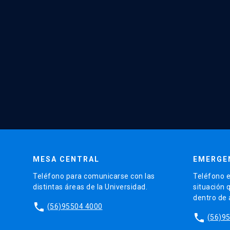
MESA CENTRAL
EMERGE
Teléfono para comunicarse con las
Teléfono e
distintas áreas de la Universidad.
situación 
dentro de
phone
(56)95504 4000
phone
(56)9