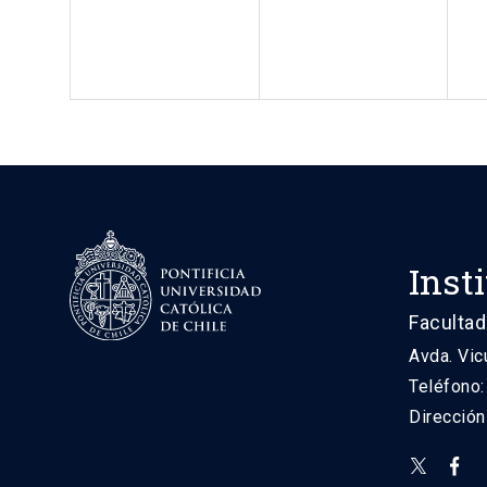
Inst
Facultad
Avda. Vic
Teléfono
Direcció