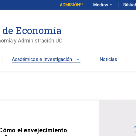
ADMISIÓN
Medios
arrow_drop_down
Biblio
o de Economía
nomía y Administración UC
Académicos e Investigación
Noticias
arrow_drop_down
 Cómo el envejecimiento