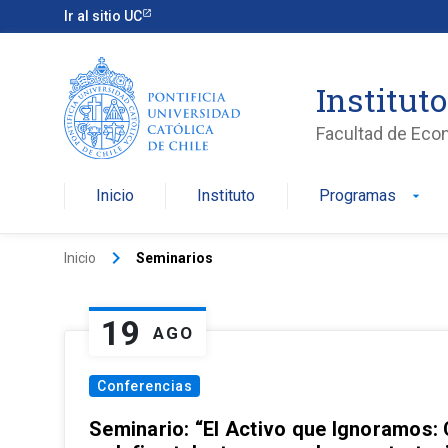
Ir al sitio UC
Institut
Facultad de Eco
Inicio
Instituto
Programas
arrow_drop_down
keyboard_arrow_right
Inicio
Seminarios
19
AGO
Conferencias
Seminario: “El Activo que Ignoramos: