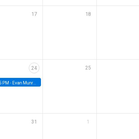
17
18
25
24
5 PM -
Evan Munro, Neyman Visiting Assistant Professor in the Department of Statistics at UC Berkeley
31
1