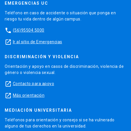
EMERGENCIAS UC
Teléfono en caso de accidente o situación que ponga en
riesgo tu vida dentro de algún campus.
phone
(56)95504 5000
launch
Ir al sitio de Emergencias
DISCRIMINACIÓN Y VIOLENCIA
Orientación y apoyo en casos de discriminación, violencia de
género o violencia sexual.
launch
Contacto para apoyo
launch
Más orientación
MEDIACIÓN UNIVERSITARIA
Teléfonos para orientación y consejo si se ha vulnerado
alguno de tus derechos en la universidad.