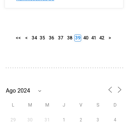
<<
<
34
35
36
37
38
39
40
41
42
>
L
M
M
J
V
S
D
29
30
31
1
2
3
4