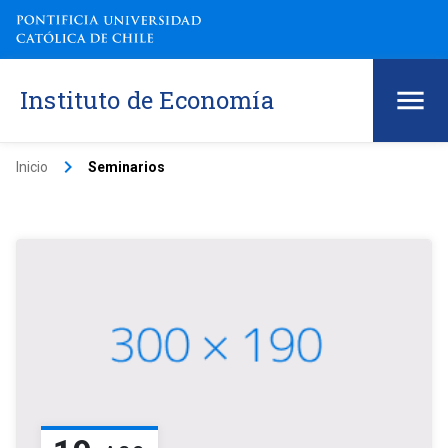
Instituto de Economía
keyboard_arrow_right
Inicio
Seminarios