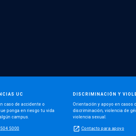
NCIAS UC
DISCRIMINACIÓN Y VIOL
n caso de accidente o
Orientación y apoyo en casos 
que ponga en riesgo tu vida
discriminación, violencia de g
 algún campus.
violencia sexual.
launch
5504 5000
Contacto para apoyo