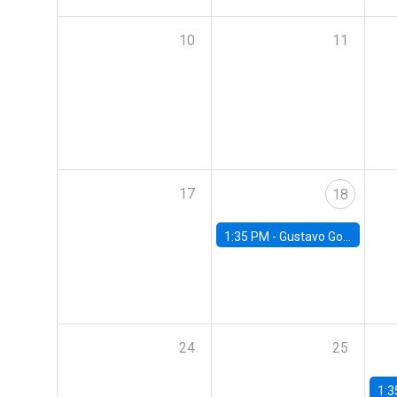
10
11
17
18
1:35 PM -
Gustavo González, Banco Central de Chile
24
25
1:3