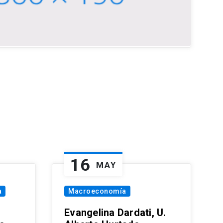
16
MAY
a
Macroeconomía
Evangelina Dardati, U.