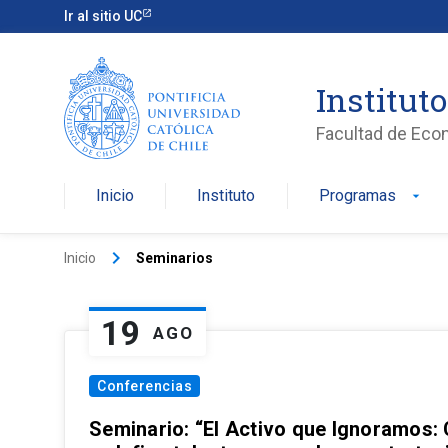
Ir al sitio UC
Institut
Facultad de Eco
Inicio
Instituto
Programas
arrow_drop_down
keyboard_arrow_right
Inicio
Seminarios
19
AGO
Conferencias
Seminario: “El Activo que Ignoramos: