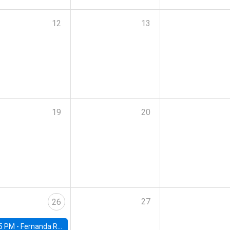
12
13
19
20
27
26
5 PM -
Fernanda Rojas Ampuero, University of Wisconsin-Madison