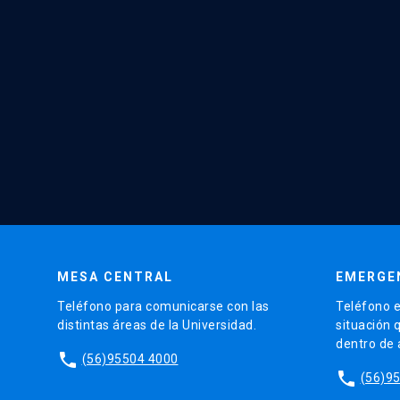
MESA CENTRAL
EMERGE
Teléfono para comunicarse con las
Teléfono e
distintas áreas de la Universidad.
situación 
dentro de
phone
(56)95504 4000
phone
(56)9