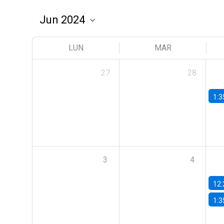
LUN
MAR
27
28
1:3
3
4
12:
1:3