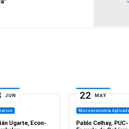
ia”
8
22
JUN
MAY
narios
Microeconomía Aplicad
tián Ugarte, Econ-
Pablo Celhay, PUC-