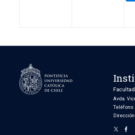
Inst
Facultad
Avda. Vic
Teléfono
Direcció