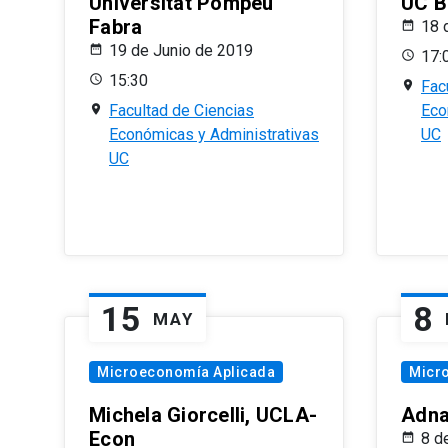
Universitat Pompeu
UC B
Fabra
18 
19 de Junio de 2019
17:
15:30
Fac
Facultad de Ciencias
Eco
Económicas y Administrativas
UC
UC
15
8
MAY
Microeconomía Aplicada
Micr
Michela Giorcelli, UCLA-
Adna
Econ
8 d