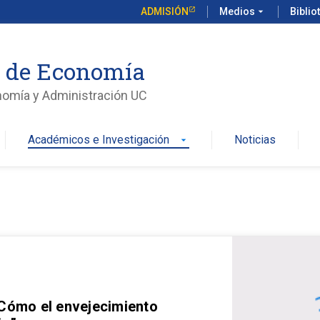
ADMISIÓN
Medios
arrow_drop_down
Biblio
o de Economía
nomía y Administración UC
Académicos e Investigación
Noticias
arrow_drop_down
 Cómo el envejecimiento