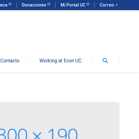
teca
Donaciones
Mi Portal UC
Correo
arrow_drop_down
search
Contacto
Working at Econ UC