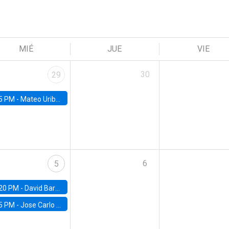
MIÉ
JUE
VIE
30
29
5 PM -
Mateo Uribe-Castro, Universidad de los Andes (Colombia)
6
5
20 PM -
David Bardey, Universidad de los Andes - CEDE
5 PM -
Jose Carlo Bermudez, UC (ME) & World Bank