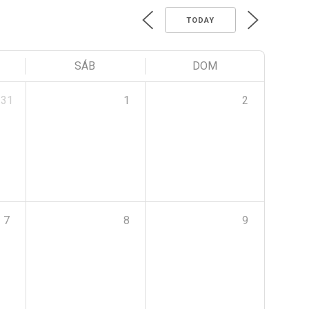
TODAY
SÁB
DOM
31
1
2
7
8
9