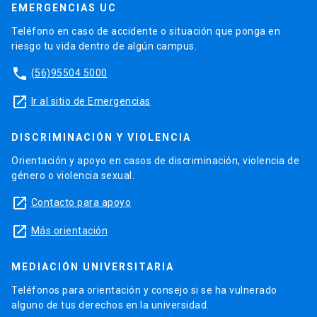
EMERGENCIAS UC
Teléfono en caso de accidente o situación que ponga en
riesgo tu vida dentro de algún campus.
phone
(56)95504 5000
launch
Ir al sitio de Emergencias
DISCRIMINACIÓN Y VIOLENCIA
Orientación y apoyo en casos de discriminación, violencia de
género o violencia sexual.
launch
Contacto para apoyo
launch
Más orientación
MEDIACIÓN UNIVERSITARIA
Teléfonos para orientación y consejo si se ha vulnerado
alguno de tus derechos en la universidad.