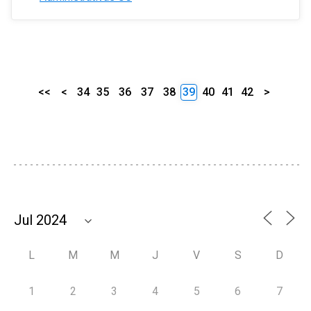
<<
<
34
35
36
37
38
39
40
41
42
>
L
M
M
J
V
S
D
1
2
3
4
5
6
7