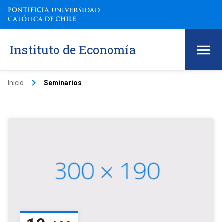
Instituto de Economía
keyboard_arrow_right
Inicio
Seminarios