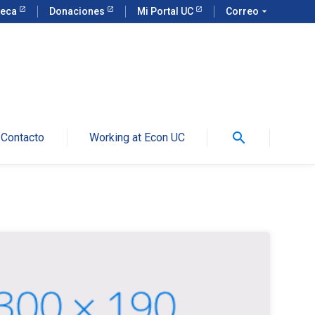
teca
Donaciones
Mi Portal UC
Correo
arrow_drop_down
search
Contacto
Working at Econ UC