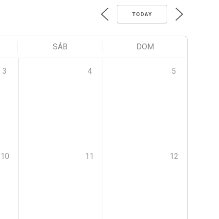
TODAY
SÁB
DOM
3
4
5
10
11
12