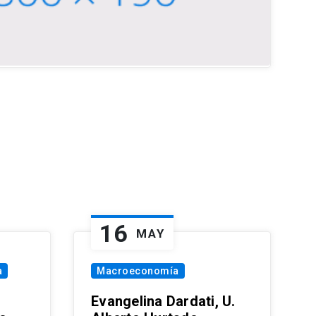
16
MAY
a
Macroeconomía
Evangelina Dardati, U.