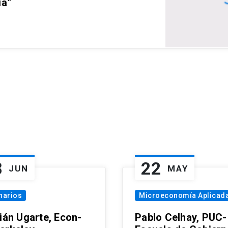
ia”
8
22
JUN
MAY
narios
Microeconomía Aplicad
tián Ugarte, Econ-
Pablo Celhay, PUC-