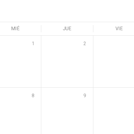
MIÉ
JUE
VIE
1
2
8
9