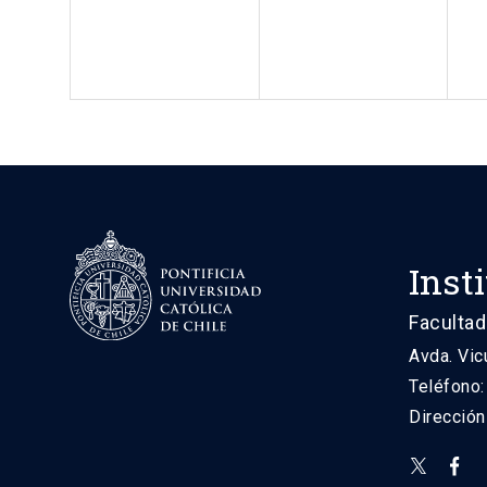
Inst
Facultad
Avda. Vic
Teléfono
Direcció