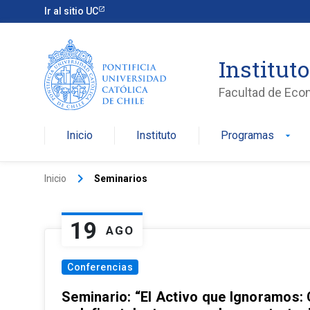
Ir al sitio UC
Institut
Facultad de Eco
Inicio
Instituto
Programas
arrow_drop_down
keyboard_arrow_right
Inicio
Seminarios
19
AGO
Conferencias
Seminario: “El Activo que Ignoramos: