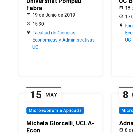
Universitat Pompeu
UC B
Fabra
18 
19 de Junio de 2019
17:
15:30
Fac
Facultad de Ciencias
Eco
Económicas y Administrativas
UC
UC
15
8
MAY
Microeconomía Aplicada
Micr
Michela Giorcelli, UCLA-
Adna
Econ
8 d