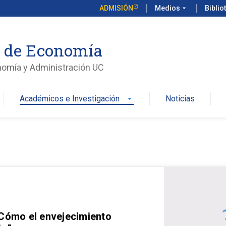
ADMISIÓN
Medios
arrow_drop_down
Biblio
o de Economía
nomía y Administración UC
Académicos e Investigación
Noticias
arrow_drop_down
 Cómo el envejecimiento