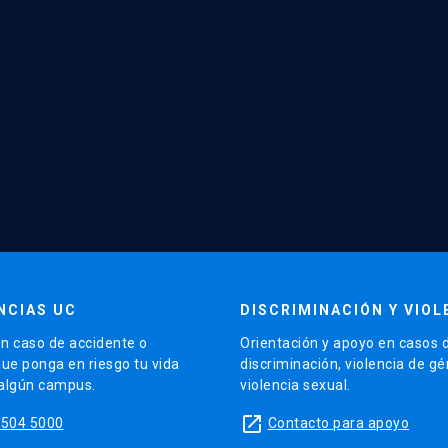
NCIAS UC
DISCRIMINACIÓN Y VIOL
n caso de accidente o
Orientación y apoyo en casos 
que ponga en riesgo tu vida
discriminación, violencia de g
 algún campus.
violencia sexual.
launch
5504 5000
Contacto para apoyo