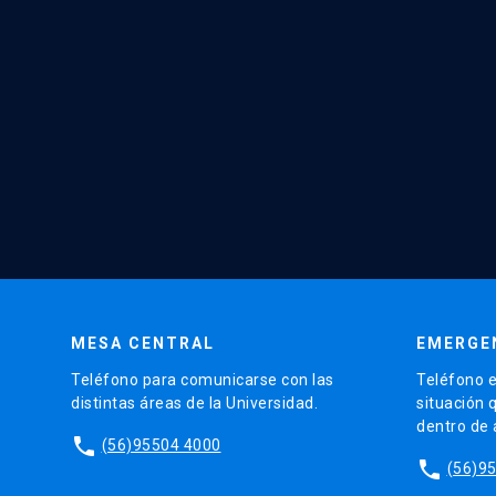
MESA CENTRAL
EMERGE
Teléfono para comunicarse con las
Teléfono e
distintas áreas de la Universidad.
situación 
dentro de
phone
(56)95504 4000
phone
(56)9