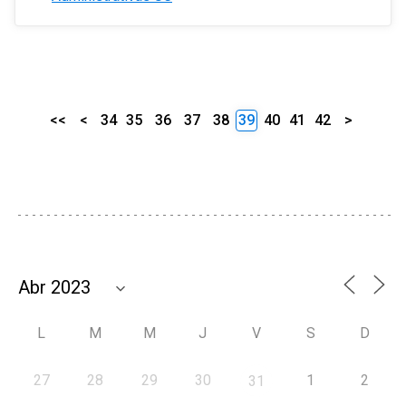
<<
<
34
35
36
37
38
39
40
41
42
>
L
M
M
J
V
S
D
27
28
29
30
1
2
31