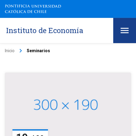
Instituto de Economía
keyboard_arrow_right
Inicio
Seminarios