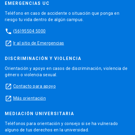
EMERGENCIAS UC
Teléfono en caso de accidente o situación que ponga en
riesgo tu vida dentro de algún campus.
phone
(56)95504 5000
launch
Ir al sitio de Emergencias
DISCRIMINACIÓN Y VIOLENCIA
Orientación y apoyo en casos de discriminación, violencia de
género o violencia sexual.
launch
Contacto para apoyo
launch
Más orientación
MEDIACIÓN UNIVERSITARIA
Teléfonos para orientación y consejo si se ha vulnerado
alguno de tus derechos en la universidad.