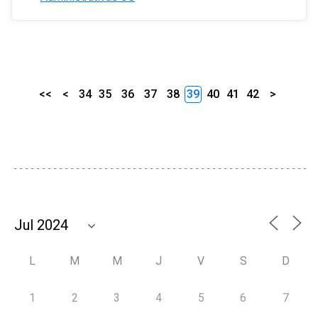
<<
<
34
35
36
37
38
39
40
41
42
>
L
M
M
J
V
S
D
1
2
3
4
5
6
7