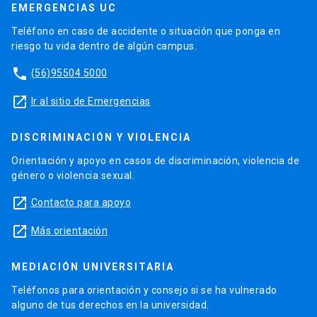
EMERGENCIAS UC
Teléfono en caso de accidente o situación que ponga en
riesgo tu vida dentro de algún campus.
phone
(56)95504 5000
launch
Ir al sitio de Emergencias
DISCRIMINACIÓN Y VIOLENCIA
Orientación y apoyo en casos de discriminación, violencia de
género o violencia sexual.
launch
Contacto para apoyo
launch
Más orientación
MEDIACIÓN UNIVERSITARIA
Teléfonos para orientación y consejo si se ha vulnerado
alguno de tus derechos en la universidad.