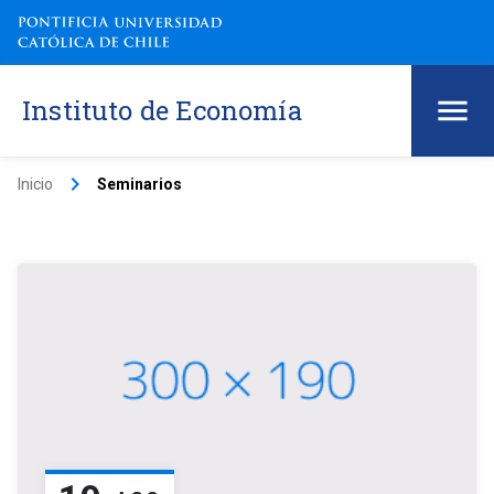
Instituto de Economía
keyboard_arrow_right
Inicio
Seminarios