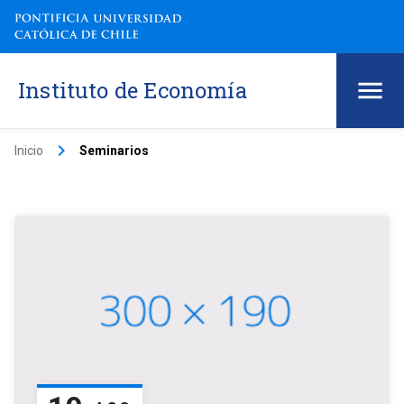
Instituto de Economía
keyboard_arrow_right
Inicio
Seminarios