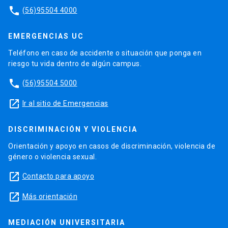
phone
(56)95504 4000
EMERGENCIAS UC
Teléfono en caso de accidente o situación que ponga en
riesgo tu vida dentro de algún campus.
phone
(56)95504 5000
launch
Ir al sitio de Emergencias
DISCRIMINACIÓN Y VIOLENCIA
Orientación y apoyo en casos de discriminación, violencia de
género o violencia sexual.
launch
Contacto para apoyo
launch
Más orientación
MEDIACIÓN UNIVERSITARIA