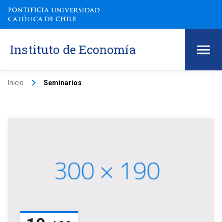
Instituto de Economía
keyboard_arrow_right
Inicio
Seminarios