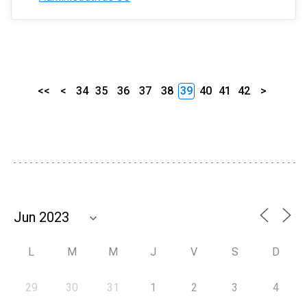
<<
<
34
35
36
37
38
39
40
41
42
>
L
M
M
J
V
S
D
29
30
31
1
2
3
4