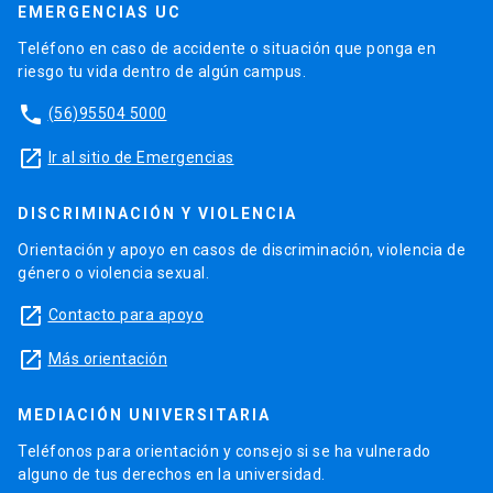
EMERGENCIAS UC
Teléfono en caso de accidente o situación que ponga en
riesgo tu vida dentro de algún campus.
phone
(56)95504 5000
launch
Ir al sitio de Emergencias
DISCRIMINACIÓN Y VIOLENCIA
Orientación y apoyo en casos de discriminación, violencia de
género o violencia sexual.
launch
Contacto para apoyo
launch
Más orientación
MEDIACIÓN UNIVERSITARIA
Teléfonos para orientación y consejo si se ha vulnerado
alguno de tus derechos en la universidad.