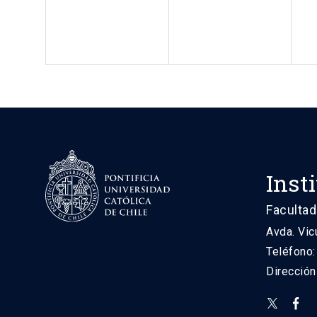
Inst
Facultad
Avda. Vic
Teléfono
Direcció