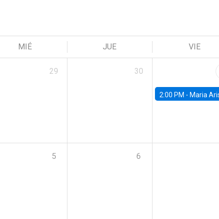
MIÉ
JUE
VIE
29
30
2:00 PM -
Maria Aristizabal-Ramirez, FED
5
6