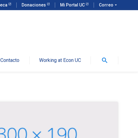
teca
Donaciones
Mi Portal UC
Correo
arrow_drop_down
search
Contacto
Working at Econ UC