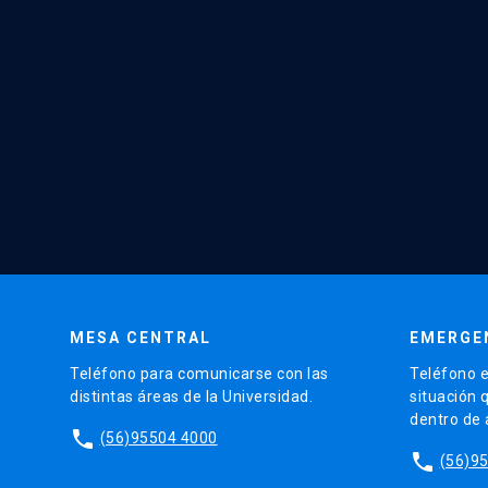
MESA CENTRAL
EMERGE
Teléfono para comunicarse con las
Teléfono e
distintas áreas de la Universidad.
situación 
dentro de
phone
(56)95504 4000
phone
(56)9