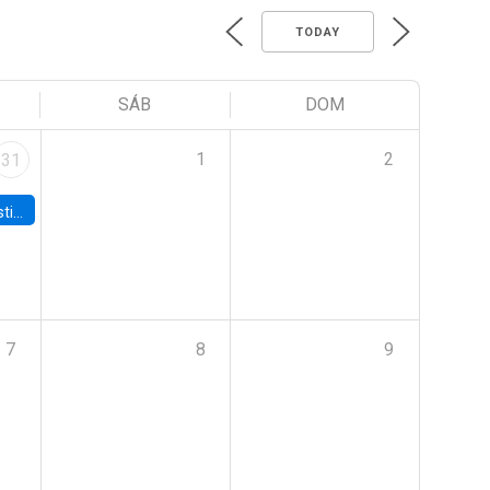
TODAY
SÁB
DOM
1
2
31
 Board
7
8
9