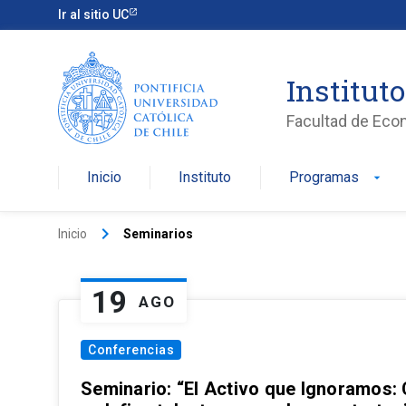
Ir al sitio UC
Institut
Facultad de Eco
Inicio
Instituto
Programas
arrow_drop_down
keyboard_arrow_right
Inicio
Seminarios
19
AGO
Conferencias
Seminario: “El Activo que Ignoramos: