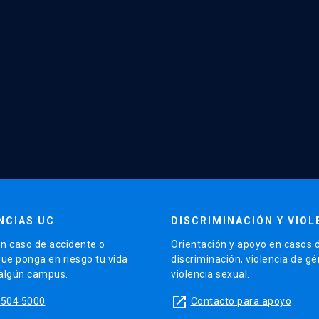
NCIAS UC
DISCRIMINACIÓN Y VIOL
n caso de accidente o
Orientación y apoyo en casos 
que ponga en riesgo tu vida
discriminación, violencia de g
 algún campus.
violencia sexual.
launch
5504 5000
Contacto para apoyo