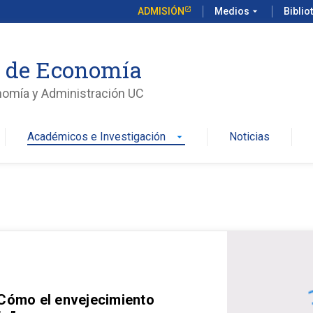
ADMISIÓN
Medios
arrow_drop_down
Biblio
o de Economía
nomía y Administración UC
Académicos e Investigación
Noticias
arrow_drop_down
 Cómo el envejecimiento