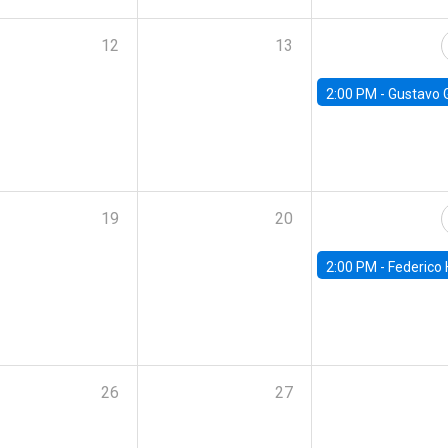
12
13
2:00 PM -
Gustavo González - Banco Central d
19
20
2:00 PM -
Federico Huneeus - Banco Central de C
26
27