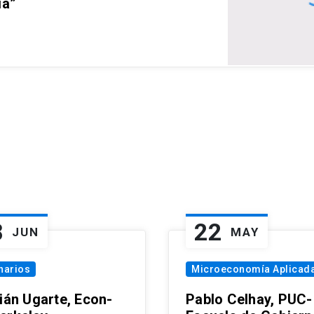
ia”
8
22
JUN
MAY
narios
Microeconomía Aplicad
tián Ugarte, Econ-
Pablo Celhay, PUC-