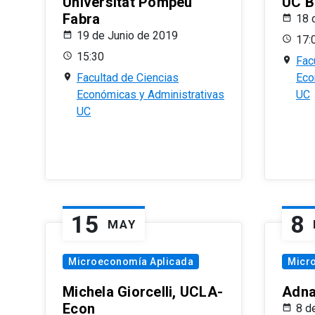
Universitat Pompeu
UC B
Fabra
18 
19 de Junio de 2019
17:
15:30
Fac
Facultad de Ciencias
Eco
Económicas y Administrativas
UC
UC
15
8
MAY
Microeconomía Aplicada
Micr
Michela Giorcelli, UCLA-
Adna
Econ
8 d