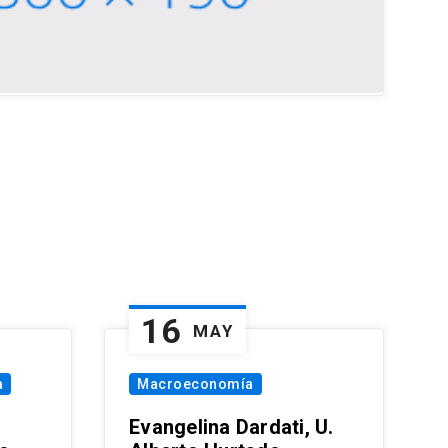
16
MAY
a
Macroeconomía
Evangelina Dardati, U.