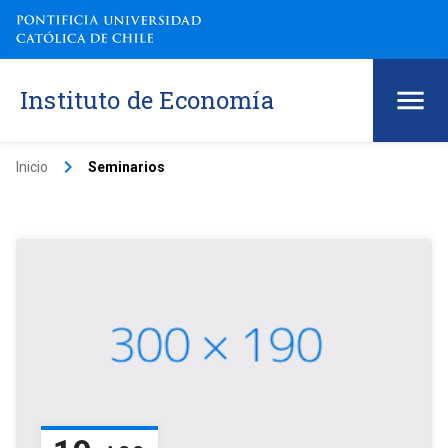
Instituto de Economía
keyboard_arrow_right
Inicio
Seminarios