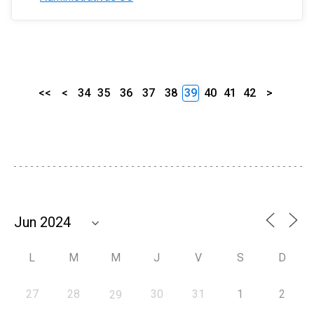
<<
<
34
35
36
37
38
39
40
41
42
>
L
M
M
J
V
S
D
27
28
30
31
1
2
29