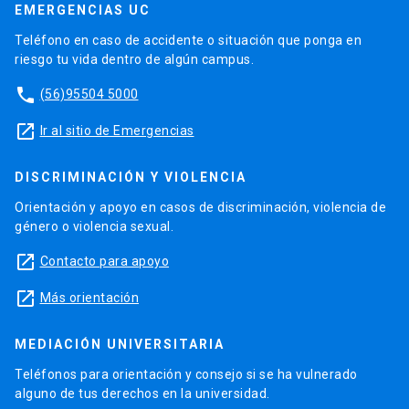
EMERGENCIAS UC
Teléfono en caso de accidente o situación que ponga en
riesgo tu vida dentro de algún campus.
phone
(56)95504 5000
launch
Ir al sitio de Emergencias
DISCRIMINACIÓN Y VIOLENCIA
Orientación y apoyo en casos de discriminación, violencia de
género o violencia sexual.
launch
Contacto para apoyo
launch
Más orientación
MEDIACIÓN UNIVERSITARIA
Teléfonos para orientación y consejo si se ha vulnerado
alguno de tus derechos en la universidad.