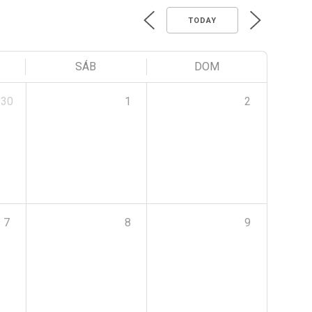
TODAY
SÁB
DOM
30
1
2
7
8
9