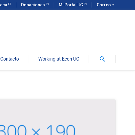
teca
Donaciones
Mi Portal UC
Correo
arrow_drop_down
search
Contacto
Working at Econ UC