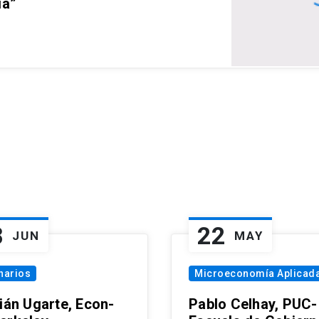
ia”
8
22
JUN
MAY
narios
Microeconomía Aplicad
tián Ugarte, Econ-
Pablo Celhay, PUC-