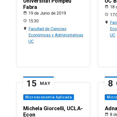
Universitat Pompeu
UC B
Fabra
18 
19 de Junio de 2019
17:
15:30
Fac
Facultad de Ciencias
Eco
Económicas y Administrativas
UC
UC
15
8
MAY
Microeconomía Aplicada
Micr
Michela Giorcelli, UCLA-
Adna
Econ
8 d