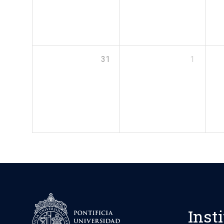
31
1
Inst