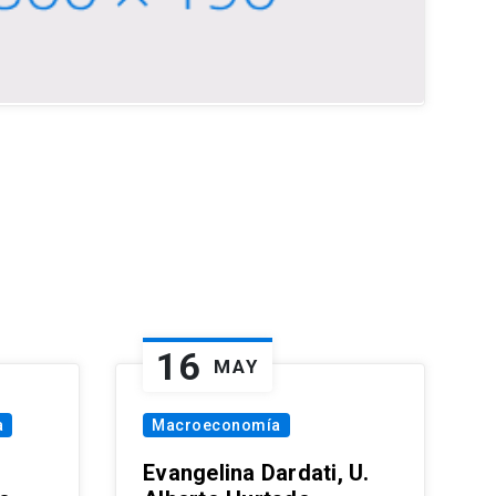
16
MAY
a
Macroeconomía
Evangelina Dardati, U.