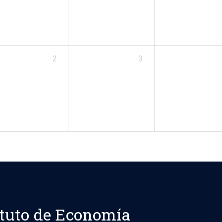
2
3
ituto de Economía