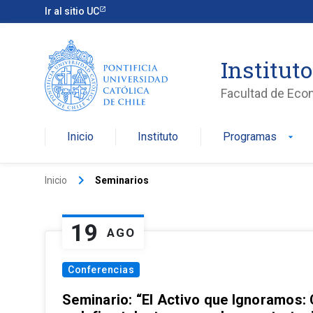
Ir al sitio UC
Institut
Facultad de Eco
Inicio
Instituto
Programas
arrow_drop_down
keyboard_arrow_right
Inicio
Seminarios
19
AGO
Conferencias
Seminario: “El Activo que Ignoramos: