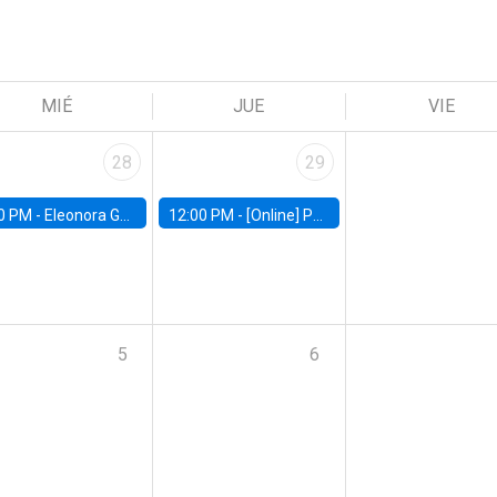
MIÉ
JUE
VIE
28
29
0 PM -
Eleonora Guarnieri, Exeter University
12:00 PM -
[Online] Pablo Slutzky, University of Maryland
5
6