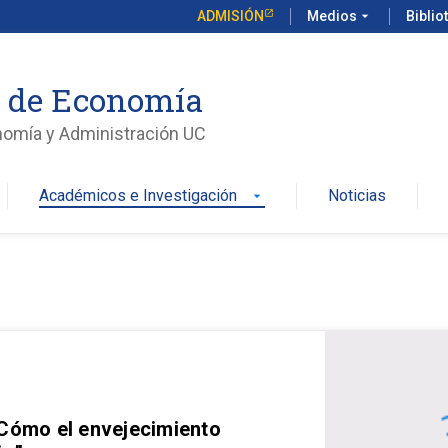
ADMISIÓN
Medios
arrow_drop_down
Biblio
o de Economía
nomía y Administración UC
Académicos e Investigación
Noticias
arrow_drop_down
 Cómo el envejecimiento