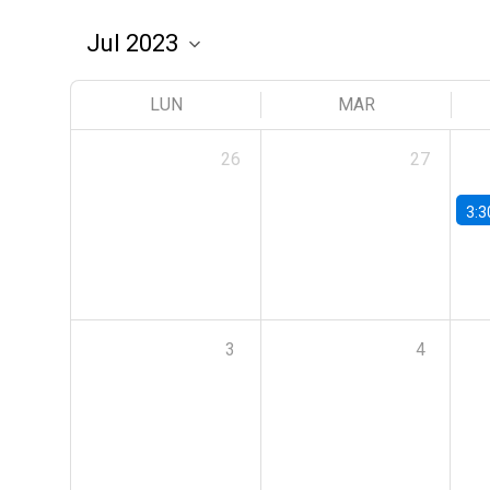
LUN
MAR
26
27
3:3
3
4