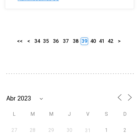
<<
<
34
35
36
37
38
39
40
41
42
>
L
M
M
J
V
S
D
27
28
29
30
1
2
31