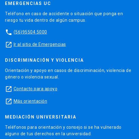
EMERGENCIAS UC
Teléfono en caso de accidente o situación que ponga en
riesgo tu vida dentro de algún campus.
phone
(56)95504 5000
launch
Ir al sitio de Emergencias
DISCRIMINACIÓN Y VIOLENCIA
Orientación y apoyo en casos de discriminación, violencia de
género o violencia sexual.
launch
Contacto para apoyo
launch
Más orientación
MEDIACIÓN UNIVERSITARIA
Teléfonos para orientación y consejo si se ha vulnerado
alguno de tus derechos en la universidad.