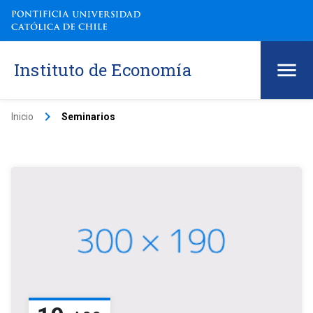
Instituto de Economía
keyboard_arrow_right
Inicio
Seminarios