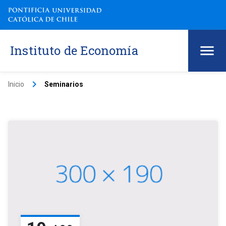
Instituto de Economía
keyboard_arrow_right
Inicio
Seminarios