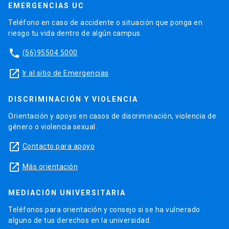
EMERGENCIAS UC
Teléfono en caso de accidente o situación que ponga en
riesgo tu vida dentro de algún campus.
phone
(56)95504 5000
launch
Ir al sitio de Emergencias
DISCRIMINACIÓN Y VIOLENCIA
Orientación y apoyo en casos de discriminación, violencia de
género o violencia sexual.
launch
Contacto para apoyo
launch
Más orientación
MEDIACIÓN UNIVERSITARIA
Teléfonos para orientación y consejo si se ha vulnerado
alguno de tus derechos en la universidad.