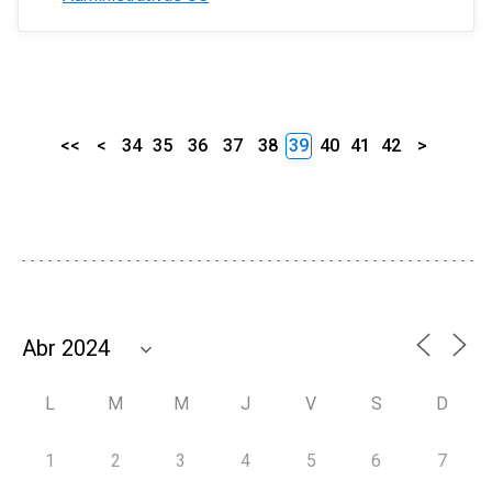
<<
<
34
35
36
37
38
39
40
41
42
>
L
M
M
J
V
S
D
1
2
3
4
5
6
7