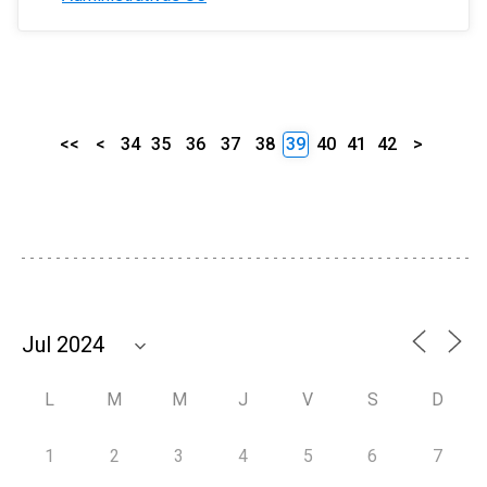
<<
<
34
35
36
37
38
39
40
41
42
>
L
M
M
J
V
S
D
1
2
3
4
5
6
7