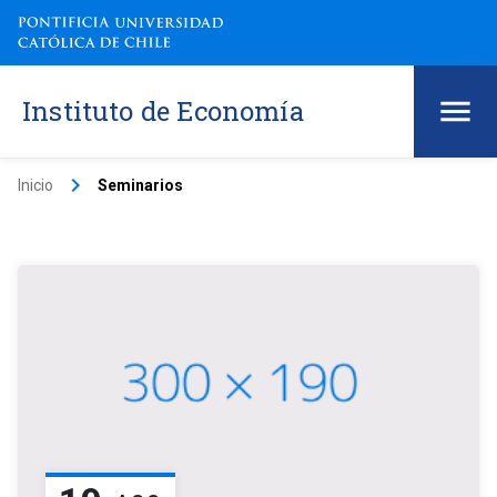
Instituto de Economía
keyboard_arrow_right
Inicio
Seminarios