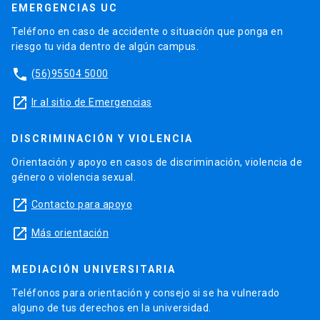
EMERGENCIAS UC
Teléfono en caso de accidente o situación que ponga en
riesgo tu vida dentro de algún campus.
phone
(56)95504 5000
launch
Ir al sitio de Emergencias
DISCRIMINACIÓN Y VIOLENCIA
Orientación y apoyo en casos de discriminación, violencia de
género o violencia sexual.
launch
Contacto para apoyo
launch
Más orientación
MEDIACIÓN UNIVERSITARIA
Teléfonos para orientación y consejo si se ha vulnerado
alguno de tus derechos en la universidad.