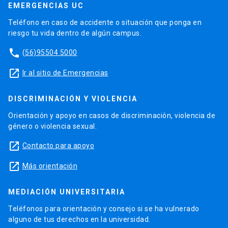
EMERGENCIAS UC
Teléfono en caso de accidente o situación que ponga en
riesgo tu vida dentro de algún campus.
phone
(56)95504 5000
launch
Ir al sitio de Emergencias
DISCRIMINACIÓN Y VIOLENCIA
Orientación y apoyo en casos de discriminación, violencia de
género o violencia sexual.
launch
Contacto para apoyo
launch
Más orientación
MEDIACIÓN UNIVERSITARIA
Teléfonos para orientación y consejo si se ha vulnerado
alguno de tus derechos en la universidad.