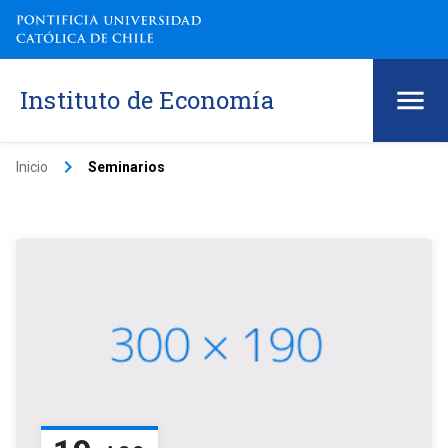
Instituto de Economía
keyboard_arrow_right
Inicio
Seminarios