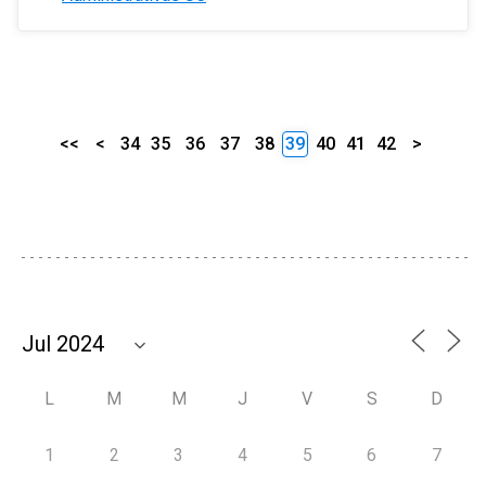
<<
<
34
35
36
37
38
39
40
41
42
>
L
M
M
J
V
S
D
1
2
3
4
5
6
7