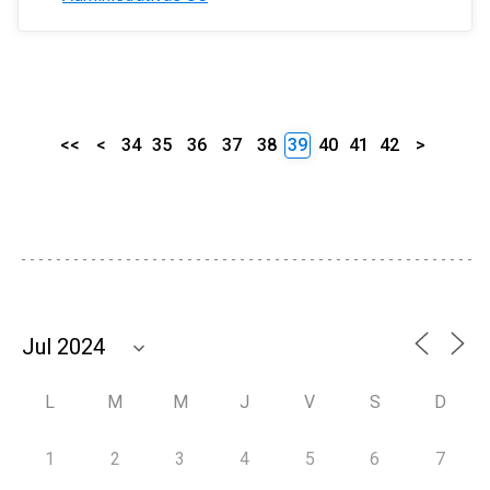
<<
<
34
35
36
37
38
39
40
41
42
>
L
M
M
J
V
S
D
1
2
3
4
5
6
7