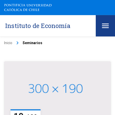
Instituto de Economía
keyboard_arrow_right
Inicio
Seminarios