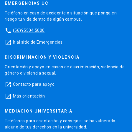
EMERGENCIAS UC
Teléfono en caso de accidente o situación que ponga en
riesgo tu vida dentro de algún campus.
phone
(56)95504 5000
launch
Ir al sitio de Emergencias
DISCRIMINACIÓN Y VIOLENCIA
Orientación y apoyo en casos de discriminación, violencia de
género o violencia sexual.
launch
Contacto para apoyo
launch
Más orientación
MEDIACIÓN UNIVERSITARIA
Teléfonos para orientación y consejo si se ha vulnerado
alguno de tus derechos en la universidad.