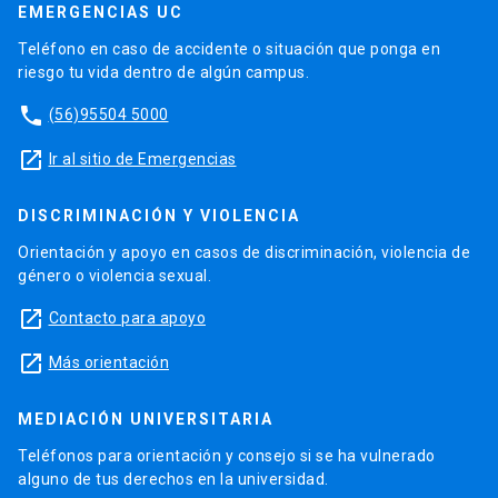
EMERGENCIAS UC
Teléfono en caso de accidente o situación que ponga en
riesgo tu vida dentro de algún campus.
phone
(56)95504 5000
launch
Ir al sitio de Emergencias
DISCRIMINACIÓN Y VIOLENCIA
Orientación y apoyo en casos de discriminación, violencia de
género o violencia sexual.
launch
Contacto para apoyo
launch
Más orientación
MEDIACIÓN UNIVERSITARIA
Teléfonos para orientación y consejo si se ha vulnerado
alguno de tus derechos en la universidad.