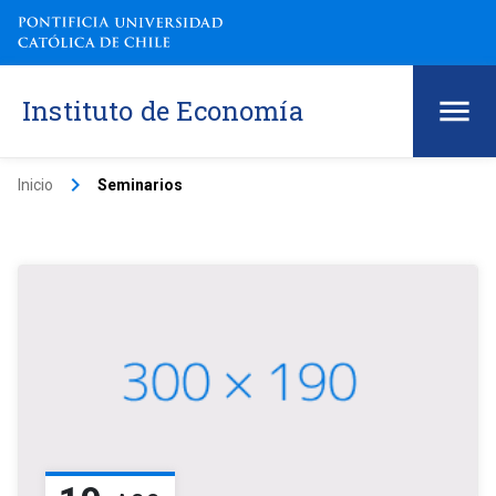
Instituto de Economía
keyboard_arrow_right
Inicio
Seminarios