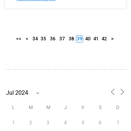
<<
<
34
35
36
37
38
39
40
41
42
>
L
M
M
J
V
S
D
1
2
3
4
5
6
7