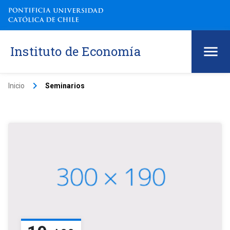
Instituto de Economía
keyboard_arrow_right
Inicio
Seminarios