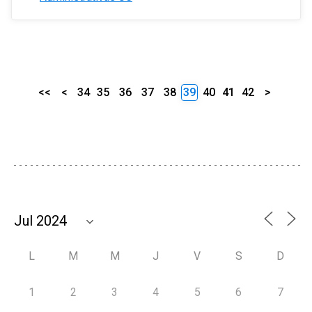
<<
<
34
35
36
37
38
39
40
41
42
>
L
M
M
J
V
S
D
1
2
3
4
5
6
7