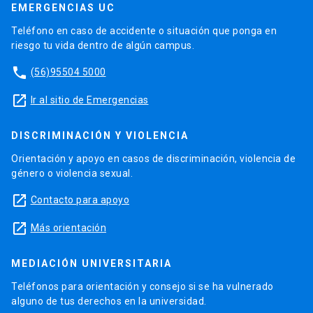
EMERGENCIAS UC
Teléfono en caso de accidente o situación que ponga en
riesgo tu vida dentro de algún campus.
phone
(56)95504 5000
launch
Ir al sitio de Emergencias
DISCRIMINACIÓN Y VIOLENCIA
Orientación y apoyo en casos de discriminación, violencia de
género o violencia sexual.
launch
Contacto para apoyo
launch
Más orientación
MEDIACIÓN UNIVERSITARIA
Teléfonos para orientación y consejo si se ha vulnerado
alguno de tus derechos en la universidad.