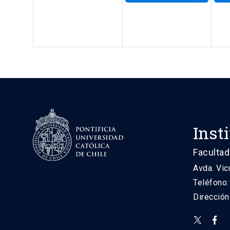
Inst
Facultad
Avda. Vic
Teléfono
Direcció