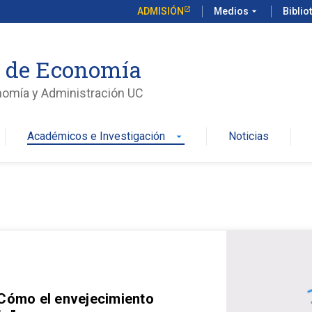
ADMISIÓN
Medios
arrow_drop_down
Biblio
o de Economía
nomía y Administración UC
Académicos e Investigación
Noticias
arrow_drop_down
 Cómo el envejecimiento