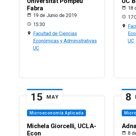
Universitat Pompeu
UC B
Fabra
18 
19 de Junio de 2019
17:
15:30
Fac
Facultad de Ciencias
Eco
Económicas y Administrativas
UC
UC
15
8
MAY
Microeconomía Aplicada
Micr
Michela Giorcelli, UCLA-
Adna
Econ
8 d