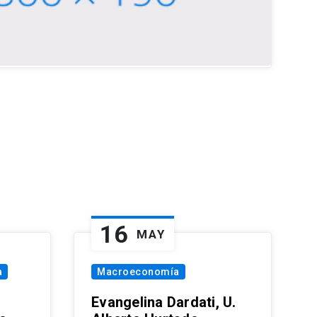
16
MAY
a
Macroeconomía
Evangelina Dardati, U.