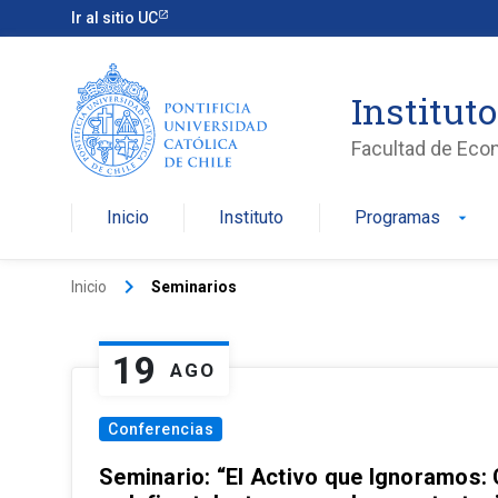
Ir al sitio UC
Institut
Facultad de Eco
Inicio
Instituto
Programas
arrow_drop_down
keyboard_arrow_right
Inicio
Seminarios
19
AGO
Conferencias
Seminario: “El Activo que Ignoramos: