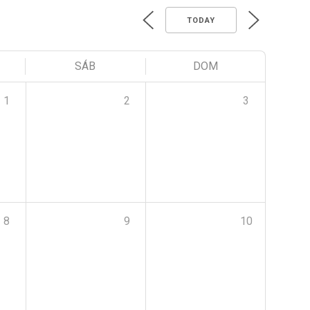
TODAY
SÁB
DOM
1
2
3
8
9
10