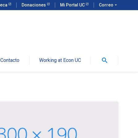
teca
Donaciones
Mi Portal UC
Correo
arrow_drop_down
search
Contacto
Working at Econ UC