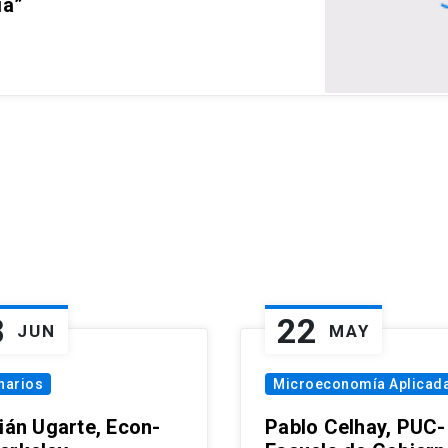
ia”
8
22
JUN
MAY
narios
Microeconomía Aplicad
tián Ugarte, Econ-
Pablo Celhay, PUC-