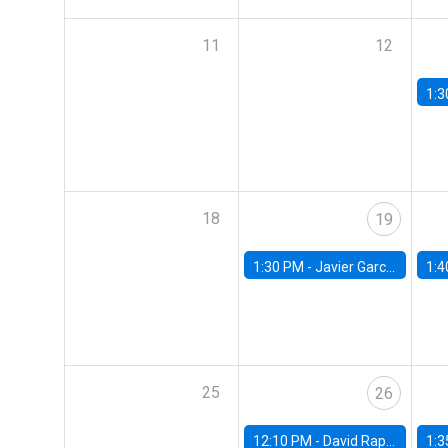
11
12
1:3
18
19
1:30 PM -
Javier Garcia Cicco, Universidad de San Andres
1:4
25
26
12:10 PM -
David Rappoport, FED Board
1:3