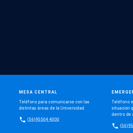
MESA CENTRAL
EMERGE
Teléfono para comunicarse con las
Teléfono e
distintas áreas de la Universidad.
situación 
dentro de
phone
(56)95504 4000
phone
(56)9