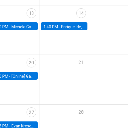
13
14
0 PM -
Michela Carlana, Harvard Kennedy School
1:40 PM -
Enrique Ide, IESE
21
20
0 PM -
[Online] Gabriel Englander, World Bank
28
27
5 PM -
Evan Kresch, Oberlin College