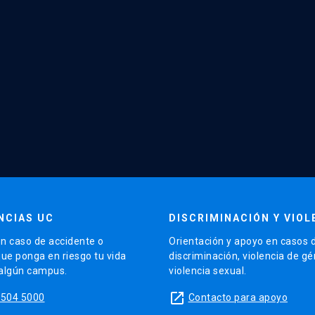
NCIAS UC
DISCRIMINACIÓN Y VIOL
n caso de accidente o
Orientación y apoyo en casos 
que ponga en riesgo tu vida
discriminación, violencia de g
 algún campus.
violencia sexual.
launch
5504 5000
Contacto para apoyo