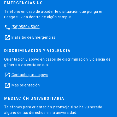
EMERGENCIAS UC
Teléfono en caso de accidente o situación que ponga en
riesgo tu vida dentro de algún campus.
phone
(56)95504 5000
launch
Ir al sitio de Emergencias
DISCRIMINACIÓN Y VIOLENCIA
Orientación y apoyo en casos de discriminación, violencia de
género o violencia sexual.
launch
Contacto para apoyo
launch
Más orientación
MEDIACIÓN UNIVERSITARIA
Teléfonos para orientación y consejo si se ha vulnerado
alguno de tus derechos en la universidad.