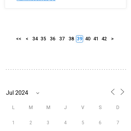
<<
<
34
35
36
37
38
39
40
41
42
>
L
M
M
J
V
S
D
1
2
3
4
5
6
7