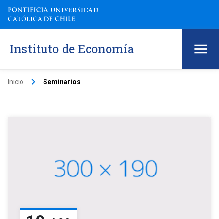
Instituto de Economía
keyboard_arrow_right
Inicio
Seminarios