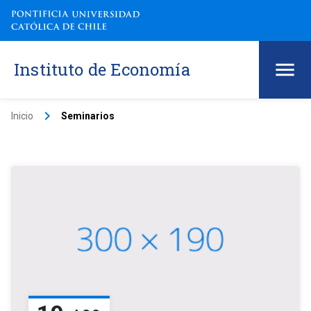
Instituto de Economía
keyboard_arrow_right
Inicio
Seminarios