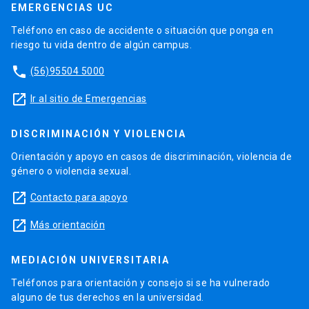
EMERGENCIAS UC
Teléfono en caso de accidente o situación que ponga en
riesgo tu vida dentro de algún campus.
phone
(56)95504 5000
launch
Ir al sitio de Emergencias
DISCRIMINACIÓN Y VIOLENCIA
Orientación y apoyo en casos de discriminación, violencia de
género o violencia sexual.
launch
Contacto para apoyo
launch
Más orientación
MEDIACIÓN UNIVERSITARIA
Teléfonos para orientación y consejo si se ha vulnerado
alguno de tus derechos en la universidad.