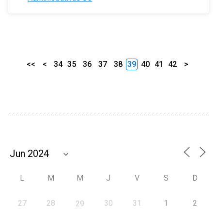
<<
<
34
35
36
37
38
39
40
41
42
>
L
M
M
J
V
S
D
27
28
30
31
1
2
29