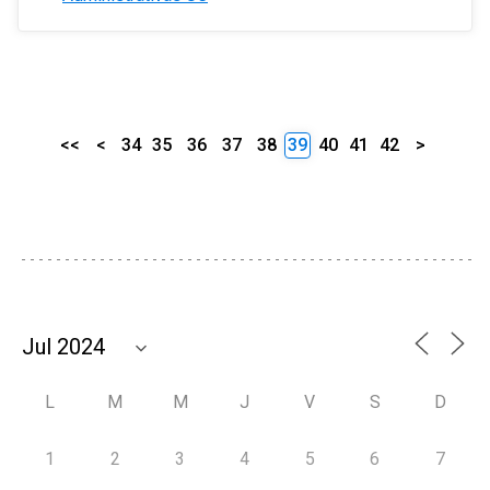
<<
<
34
35
36
37
38
39
40
41
42
>
L
M
M
J
V
S
D
1
2
3
4
5
6
7