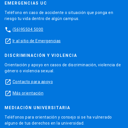
EMERGENCIAS UC
Teléfono en caso de accidente o situación que ponga en
riesgo tu vida dentro de algún campus.
phone
(56)95504 5000
launch
Ir al sitio de Emergencias
DISCRIMINACIÓN Y VIOLENCIA
Orientación y apoyo en casos de discriminación, violencia de
género o violencia sexual.
launch
Contacto para apoyo
launch
Más orientación
MEDIACIÓN UNIVERSITARIA
Teléfonos para orientación y consejo si se ha vulnerado
alguno de tus derechos en la universidad.