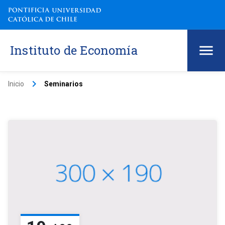
Instituto de Economía
keyboard_arrow_right
Inicio
Seminarios