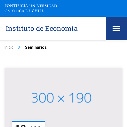
Instituto de Economía
keyboard_arrow_right
Inicio
Seminarios