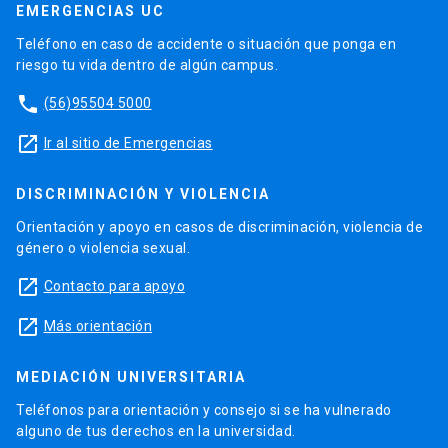
EMERGENCIAS UC
Teléfono en caso de accidente o situación que ponga en
riesgo tu vida dentro de algún campus.
phone
(56)95504 5000
launch
Ir al sitio de Emergencias
DISCRIMINACIÓN Y VIOLENCIA
Orientación y apoyo en casos de discriminación, violencia de
género o violencia sexual.
launch
Contacto para apoyo
launch
Más orientación
MEDIACIÓN UNIVERSITARIA
Teléfonos para orientación y consejo si se ha vulnerado
alguno de tus derechos en la universidad.