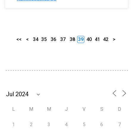
<<
<
34
35
36
37
38
39
40
41
42
>
L
M
M
J
V
S
D
1
2
3
4
5
6
7