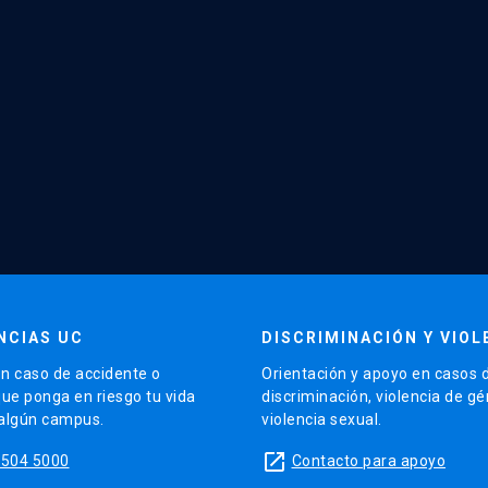
NCIAS UC
DISCRIMINACIÓN Y VIOL
n caso de accidente o
Orientación y apoyo en casos 
que ponga en riesgo tu vida
discriminación, violencia de g
 algún campus.
violencia sexual.
launch
5504 5000
Contacto para apoyo