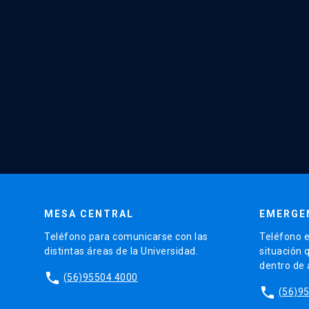
MESA CENTRAL
EMERGE
Teléfono para comunicarse con las
Teléfono e
distintas áreas de la Universidad.
situación 
dentro de
phone
(56)95504 4000
phone
(56)9