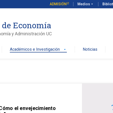
ADMISIÓN
Medios
arrow_drop_down
Biblio
o de Economía
nomía y Administración UC
Académicos e Investigación
Noticias
arrow_drop_down
 Cómo el envejecimiento