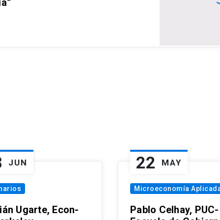
ia”
8
22
JUN
MAY
narios
Microeconomía Aplicad
tián Ugarte, Econ-
Pablo Celhay, PUC-