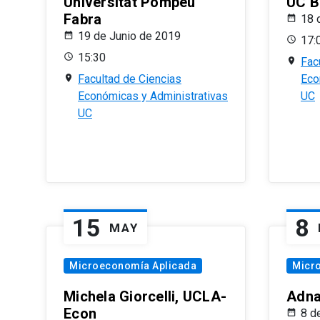
Universitat Pompeu
UC B
Fabra
18 
19 de Junio de 2019
17:
15:30
Fac
Facultad de Ciencias
Eco
Económicas y Administrativas
UC
UC
15
8
MAY
Microeconomía Aplicada
Micr
Michela Giorcelli, UCLA-
Adna
Econ
8 d