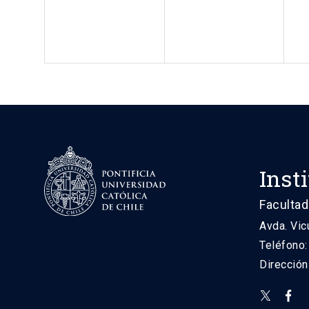
Inst
Facultad
Avda. Vic
Teléfono
Direcció