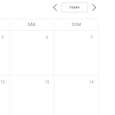
TODAY
SÁB
DOM
5
6
7
12
13
14