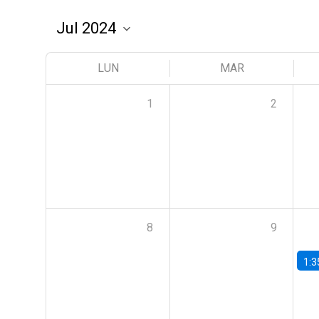
LUN
MAR
1
2
8
9
1:3