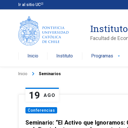
Ir al sitio UC
Institut
Facultad de Eco
Inicio
Instituto
Programas
arrow_drop_down
keyboard_arrow_right
Inicio
Seminarios
19
AGO
Conferencias
Seminario: “El Activo que Ignoramos: