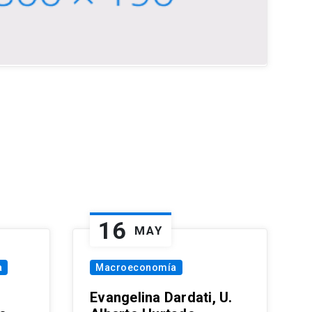
16
MAY
a
Macroeconomía
Evangelina Dardati, U.