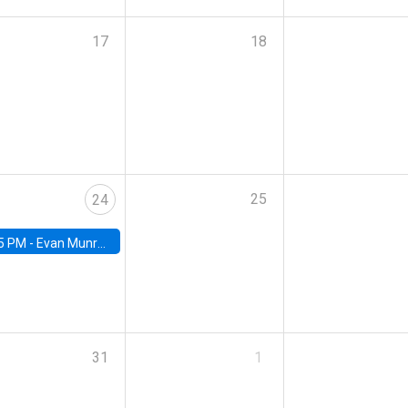
17
18
25
24
5 PM -
Evan Munro, Neyman Visiting Assistant Professor in the Department of Statistics at UC Berkeley
31
1