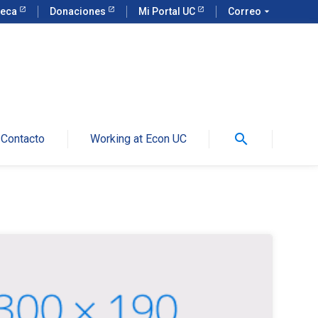
teca
Donaciones
Mi Portal UC
Correo
arrow_drop_down
search
Contacto
Working at Econ UC