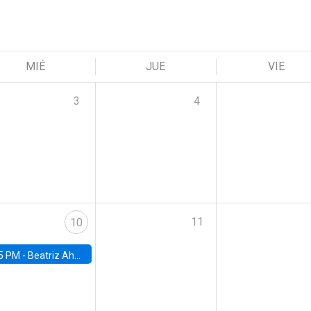
MIÉ
JUE
VIE
3
4
11
10
5 PM -
Beatriz Ahumada, PhD candidate, Universidad de Pittsburgh