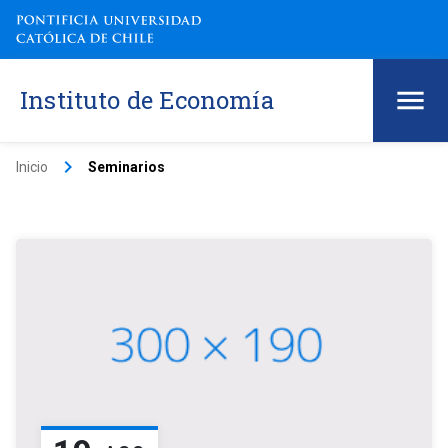
Instituto de Economía
keyboard_arrow_right
Inicio
Seminarios