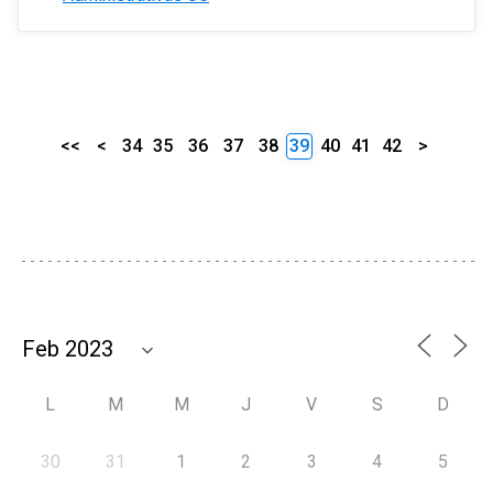
<<
<
34
35
36
37
38
39
40
41
42
>
L
M
M
J
V
S
D
30
31
1
2
3
4
5