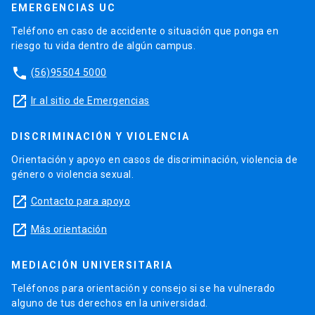
EMERGENCIAS UC
Teléfono en caso de accidente o situación que ponga en
riesgo tu vida dentro de algún campus.
phone
(56)95504 5000
launch
Ir al sitio de Emergencias
DISCRIMINACIÓN Y VIOLENCIA
Orientación y apoyo en casos de discriminación, violencia de
género o violencia sexual.
launch
Contacto para apoyo
launch
Más orientación
MEDIACIÓN UNIVERSITARIA
Teléfonos para orientación y consejo si se ha vulnerado
alguno de tus derechos en la universidad.