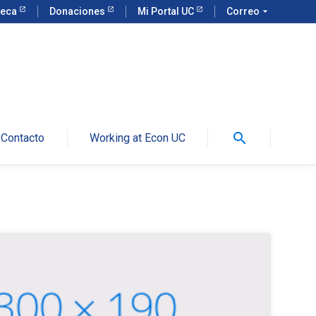
teca
Donaciones
Mi Portal UC
Correo
arrow_drop_down
search
Contacto
Working at Econ UC