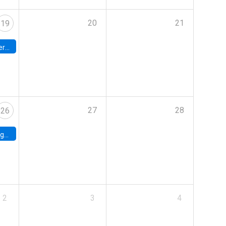
20
21
19
umbia
27
28
26
uke
2
3
4