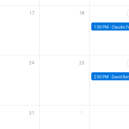
17
18
1:00 PM -
Claudio Ferraz, British Col
24
25
2:00 PM -
David Berger, D
31
1