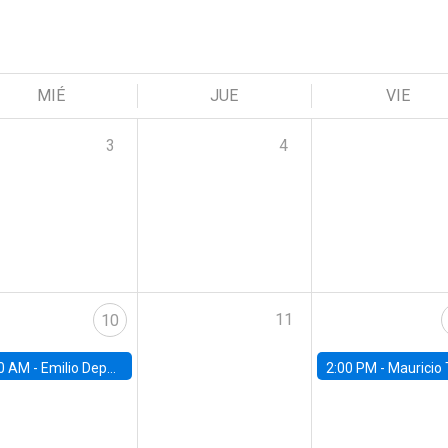
MIÉ
JUE
VIE
3
4
11
10
0 AM -
Emilio Depetris-Chauvín, Universidad Católica
2:00 PM -
Mauricio Tejada,