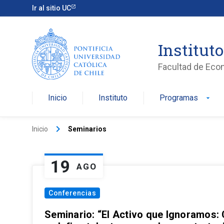
Ir al sitio UC
Institut
Facultad de Eco
Inicio
Instituto
Programas
arrow_drop_down
keyboard_arrow_right
Inicio
Seminarios
19
AGO
Conferencias
Seminario: “El Activo que Ignoramos: