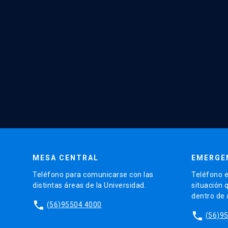
MESA CENTRAL
EMERGE
Teléfono para comunicarse con las
Teléfono e
distintas áreas de la Universidad.
situación 
dentro de
phone
(56)95504 4000
phone
(56)9