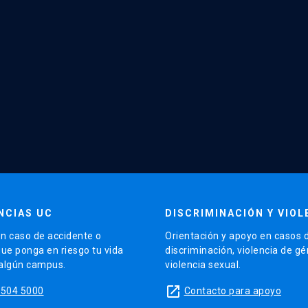
NCIAS UC
DISCRIMINACIÓN Y VIOL
n caso de accidente o
Orientación y apoyo en casos 
que ponga en riesgo tu vida
discriminación, violencia de g
 algún campus.
violencia sexual.
launch
5504 5000
Contacto para apoyo