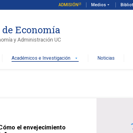
ADMISIÓN
Medios
arrow_drop_down
Biblio
o de Economía
nomía y Administración UC
Académicos e Investigación
Noticias
arrow_drop_down
 Cómo el envejecimiento