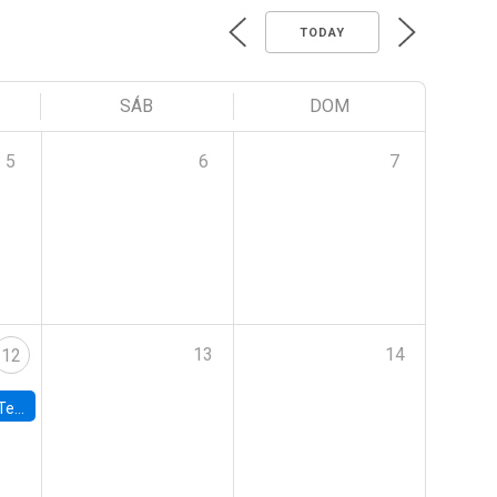
TODAY
SÁB
DOM
5
6
7
13
14
12
 UDP