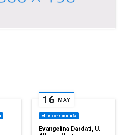
16
MAY
a
Macroeconomía
Evangelina Dardati, U.