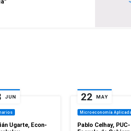
ia”
8
22
JUN
MAY
narios
Microeconomía Aplicad
tián Ugarte, Econ-
Pablo Celhay, PUC-