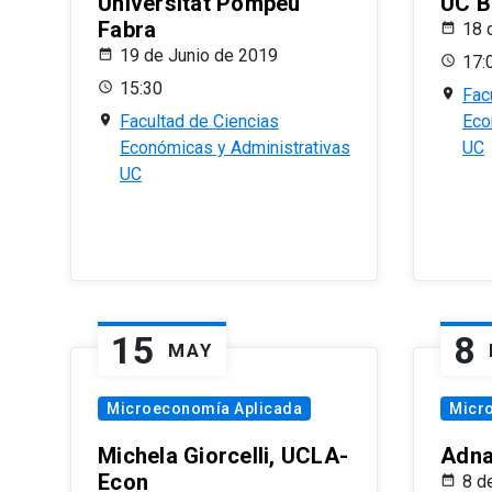
Universitat Pompeu
UC B
Fabra
18 
19 de Junio de 2019
17:
15:30
Fac
Facultad de Ciencias
Eco
Económicas y Administrativas
UC
UC
15
8
MAY
Microeconomía Aplicada
Micr
Michela Giorcelli, UCLA-
Adna
Econ
8 d