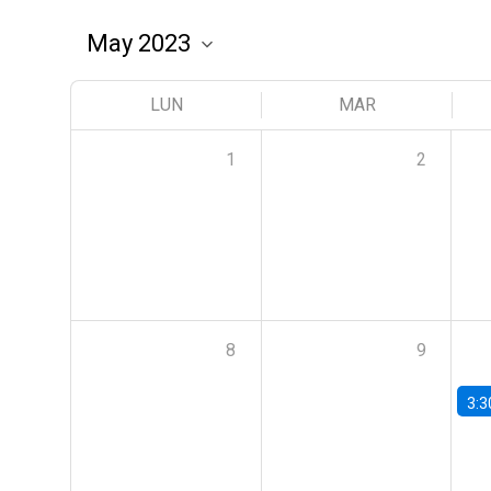
LUN
MAR
1
2
8
9
3:3