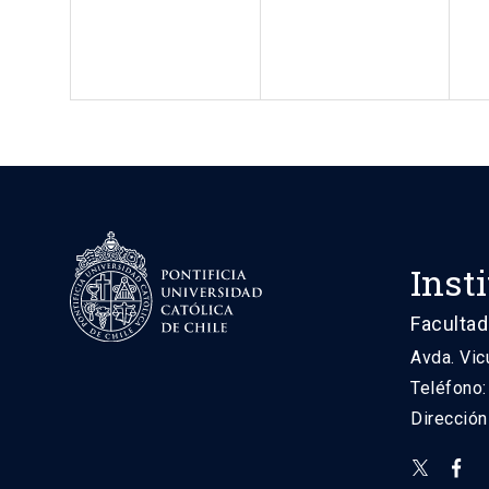
Inst
Facultad
Avda. Vic
Teléfono
Direcció