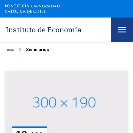
Instituto de Economía
keyboard_arrow_right
Inicio
Seminarios