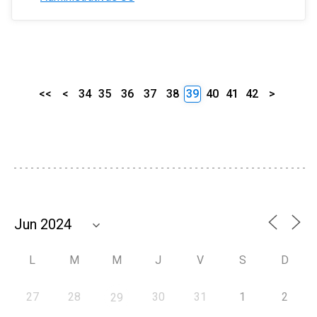
<<
<
34
35
36
37
38
39
40
41
42
>
L
M
M
J
V
S
D
27
28
30
31
1
2
29