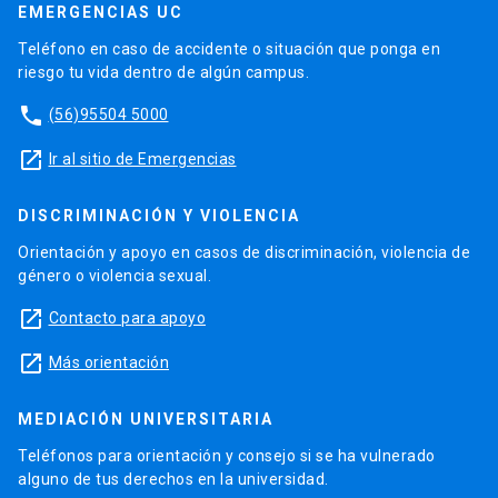
EMERGENCIAS UC
Teléfono en caso de accidente o situación que ponga en
riesgo tu vida dentro de algún campus.
phone
(56)95504 5000
launch
Ir al sitio de Emergencias
DISCRIMINACIÓN Y VIOLENCIA
Orientación y apoyo en casos de discriminación, violencia de
género o violencia sexual.
launch
Contacto para apoyo
launch
Más orientación
MEDIACIÓN UNIVERSITARIA
Teléfonos para orientación y consejo si se ha vulnerado
alguno de tus derechos en la universidad.