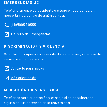
EMERGENCIAS UC
Teléfono en caso de accidente o situación que ponga en
riesgo tu vida dentro de algún campus.
phone
(56)95504 5000
launch
Ir al sitio de Emergencias
DISCRIMINACIÓN Y VIOLENCIA
Orientación y apoyo en casos de discriminación, violencia de
género o violencia sexual.
launch
Contacto para apoyo
launch
Más orientación
MEDIACIÓN UNIVERSITARIA
Teléfonos para orientación y consejo si se ha vulnerado
alguno de tus derechos en la universidad.