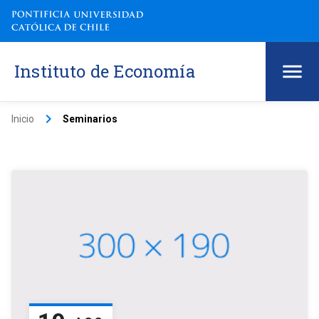
Instituto de Economía
keyboard_arrow_right
Inicio
Seminarios