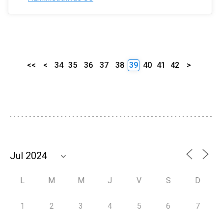
<<
<
34
35
36
37
38
39
40
41
42
>
L
M
M
J
V
S
D
1
2
3
4
5
6
7