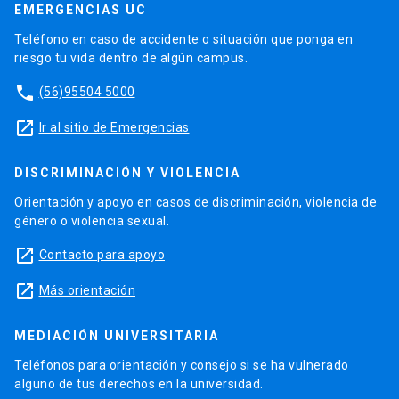
EMERGENCIAS UC
Teléfono en caso de accidente o situación que ponga en
riesgo tu vida dentro de algún campus.
phone
(56)95504 5000
launch
Ir al sitio de Emergencias
DISCRIMINACIÓN Y VIOLENCIA
Orientación y apoyo en casos de discriminación, violencia de
género o violencia sexual.
launch
Contacto para apoyo
launch
Más orientación
MEDIACIÓN UNIVERSITARIA
Teléfonos para orientación y consejo si se ha vulnerado
alguno de tus derechos en la universidad.