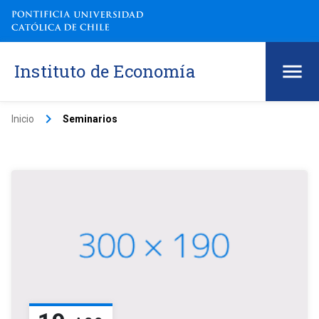
Instituto de Economía
keyboard_arrow_right
Inicio
Seminarios