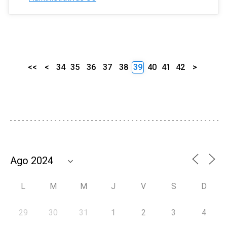
<<
<
34
35
36
37
38
39
40
41
42
>
L
M
M
J
V
S
D
29
30
31
1
2
3
4