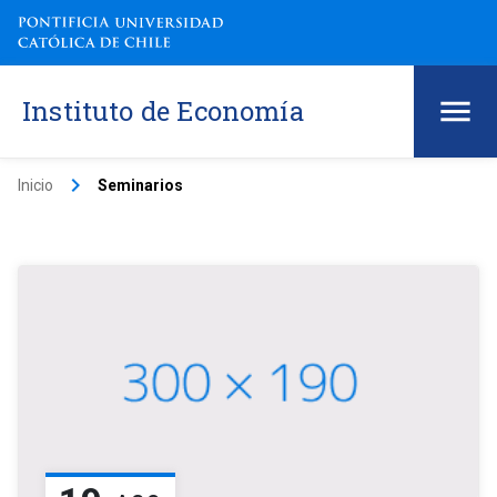
Instituto de Economía
keyboard_arrow_right
Inicio
Seminarios