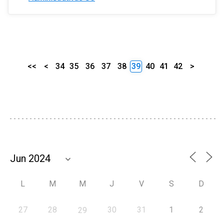
<<
<
34
35
36
37
38
39
40
41
42
>
L
M
M
J
V
S
D
27
28
30
31
1
2
29