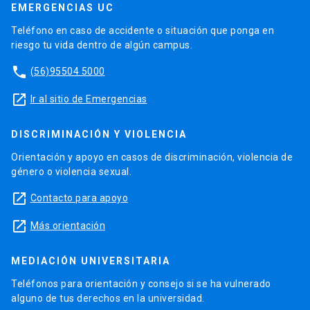
EMERGENCIAS UC
Teléfono en caso de accidente o situación que ponga en
riesgo tu vida dentro de algún campus.
phone
(56)95504 5000
launch
Ir al sitio de Emergencias
DISCRIMINACIÓN Y VIOLENCIA
Orientación y apoyo en casos de discriminación, violencia de
género o violencia sexual.
launch
Contacto para apoyo
launch
Más orientación
MEDIACIÓN UNIVERSITARIA
Teléfonos para orientación y consejo si se ha vulnerado
alguno de tus derechos en la universidad.