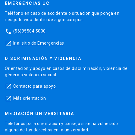
EMERGENCIAS UC
Teléfono en caso de accidente o situación que ponga en
riesgo tu vida dentro de algún campus.
phone
(56)95504 5000
launch
Ir al sitio de Emergencias
DISCRIMINACIÓN Y VIOLENCIA
Orientación y apoyo en casos de discriminación, violencia de
género o violencia sexual.
launch
Contacto para apoyo
launch
Más orientación
MEDIACIÓN UNIVERSITARIA
Teléfonos para orientación y consejo si se ha vulnerado
alguno de tus derechos en la universidad.