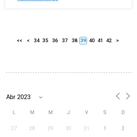
<<
<
34
35
36
37
38
39
40
41
42
>
L
M
M
J
V
S
D
27
28
29
30
1
2
31