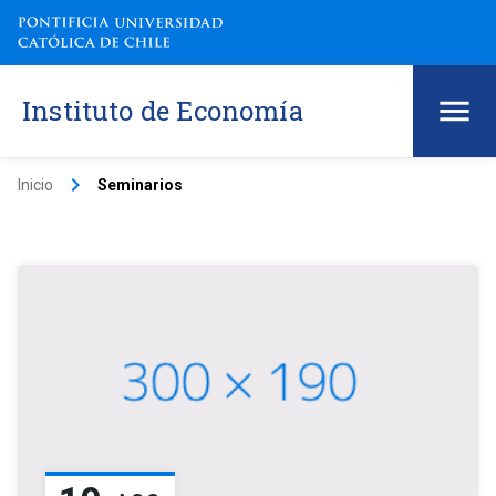
Instituto de Economía
keyboard_arrow_right
Inicio
Seminarios