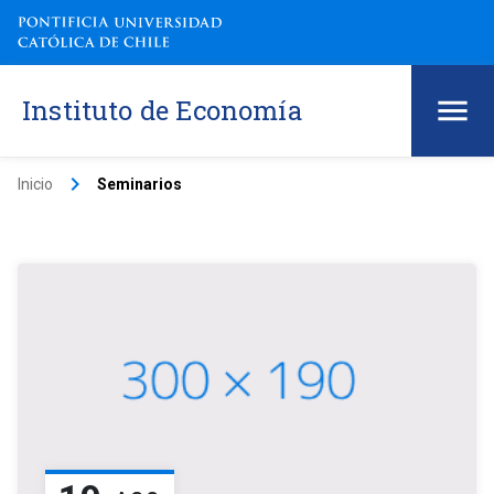
Instituto de Economía
keyboard_arrow_right
Inicio
Seminarios