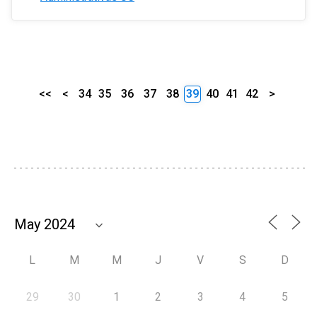
<<
<
34
35
36
37
38
39
40
41
42
>
L
M
M
J
V
S
D
29
30
1
2
3
4
5