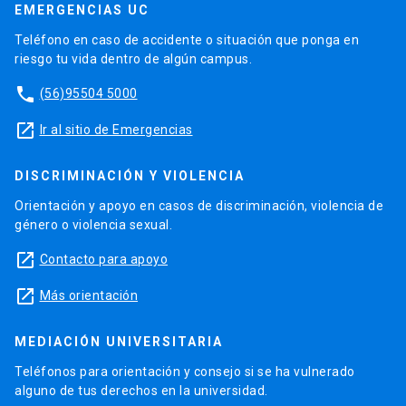
EMERGENCIAS UC
Teléfono en caso de accidente o situación que ponga en
riesgo tu vida dentro de algún campus.
phone
(56)95504 5000
launch
Ir al sitio de Emergencias
DISCRIMINACIÓN Y VIOLENCIA
Orientación y apoyo en casos de discriminación, violencia de
género o violencia sexual.
launch
Contacto para apoyo
launch
Más orientación
MEDIACIÓN UNIVERSITARIA
Teléfonos para orientación y consejo si se ha vulnerado
alguno de tus derechos en la universidad.